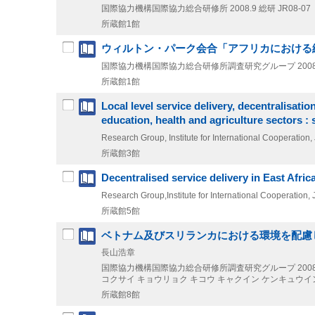
国際協力機構国際協力総合研修所
2008.9
総研 JR08-07
所蔵館1館
ウィルトン・パーク会合「アフリカにおける
国際協力機構国際協力総合研修所調査研究グループ
200
所蔵館1館
Local level service delivery, decentralisa
education, health and agriculture sectors : 
Research Group, Institute for International Cooperation
所蔵館3館
Decentralised service delivery in East Afr
Research Group,Institute for International Cooperation,
所蔵館5館
ベトナム及びスリランカにおける環境を配慮
長山浩章
国際協力機構国際協力総合研修所調査研究グループ
200
コクサイ キョウリョク キコウ キャクイン ケンキュウイン
所蔵館8館