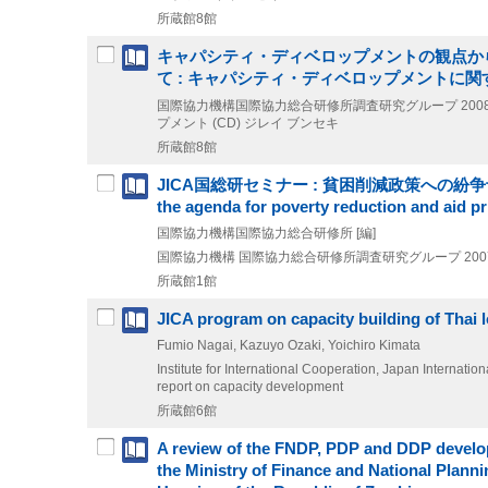
所蔵館8館
キャパシティ・ディベロップメントの観点から
て : キャパシティ・ディベロップメントに
国際協力機構国際協力総合研修所調査研究グループ
200
プメント (CD) ジレイ ブンセキ
所蔵館8館
JICA国総研セミナー : 貧困削減政策への紛争予防政策の統合 =
the agenda for poverty reduction and aid pri
国際協力機構国際協力総合研修所 [編]
国際協力機構 国際協力総合研修所調査研究グループ
200
所蔵館1館
JICA program on capacity building of Thai l
Fumio Nagai, Kazuyo Ozaki, Yoichiro Kimata
Institute for International Cooperation, Japan Internati
report on capacity development
所蔵館6館
A review of the FNDP, PDP and DDP develo
the Ministry of Finance and National Planni