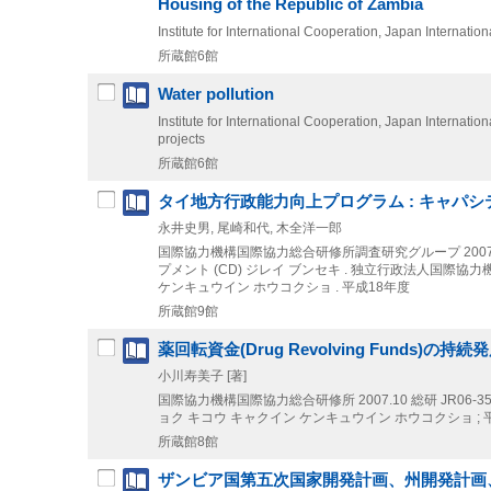
Housing of the Republic of Zambia
Institute for International Cooperation, Japan Internati
所蔵館6館
Water pollution
Institute for International Cooperation, Japan Internati
projects
所蔵館6館
タイ地方行政能力向上プログラム : キャパ
永井史男, 尾崎和代, 木全洋一郎
国際協力機構国際協力総合研修所調査研究グループ
200
プメント (CD) ジレイ ブンセキ . 独立行政法人国際協
ケンキュウイン ホウコクショ . 平成18年度
所蔵館9館
薬回転資金(Drug Revolving Funds)の
小川寿美子 [著]
国際協力機構国際協力総合研修所
2007.10
総研 JR06
ョク キコウ キャクイン ケンキュウイン ホウコクショ ; 
所蔵館8館
ザンビア国第五次国家開発計画、州開発計画