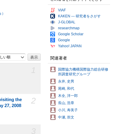
VIAF
ョ）
KAKEN — 研究者をさがす
J-GLOBAL
researchmap
Google Scholar
Google
Yahoo! JAPAN
しい順
関連著者
1
国際協力機構国際協力総合研修
所調査研究グループ
永井, 史男
尾崎, 和代
木全, 洋一郎
2
siting the
長山, 浩章
ay 27, 2008
小川, 寿美子
中瀬, 崇文
3