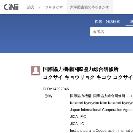
論文・データをさがす
大学図書館の本をさがす
図書・雑誌検索
国際協力機構国際協力総合研修所
コクサイ キョウリョク キコウ コクサイ
ID:DA14292946
別名
国際協力機構. 国際協力総合研修所（コ
Kokusai Kyoryoku Kiko Kokusai Kyory
Japan International Cooperation Agency.
JICA, IFIC
JICA, IIC
Instituto para la Cooperación Internat