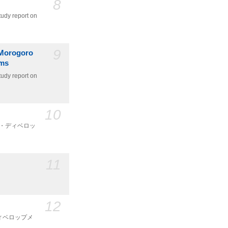
8
udy report on
9
e Morogoro
ems
udy report on
10
ティ・ディベロッ
11
12
ディベロップメ