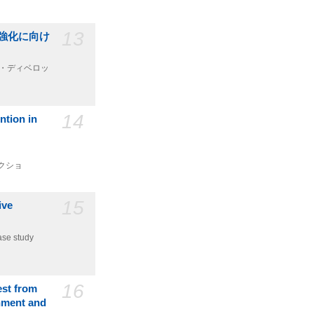
13
強化に向け
ティ・ディベロッ
14
ion in
コクショ
15
ive
ase study
16
est from
rnment and