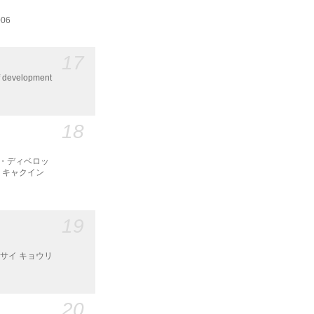
006
17
f development
18
ティ・ディベロッ
ウ キャクイン
19
クサイ キョウリ
20