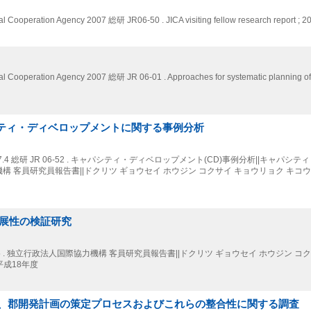
onal Cooperation Agency
2007
総研 JR06-50 . JICA visiting fellow research report ; 2
onal Cooperation Agency
2007
総研 JR 06-01 . Approaches for systematic planning o
シティ・ディベロップメントに関する事例分析
7.4
総研 JR 06-52 . キャパシティ・ディベロップメント(CD)事例分析||キャパシ
力機構 客員研究員報告書||ドクリツ ギョウセイ ホウジン コクサイ キョウリョク キコ
持続発展性の検証研究
-35 . 独立行政法人国際協力機構 客員研究員報告書||ドクリツ ギョウセイ ホウジン コ
平成18年度
、郡開発計画の策定プロセスおよびこれらの整合性に関する調査