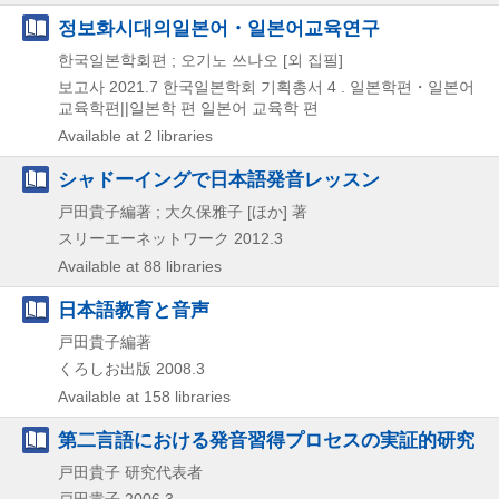
정보화시대의일본어・일본어교육연구
한국일본학회편 ; 오기노 쓰나오 [외 집필]
보고사
2021.7
한국일본학회 기획총서 4 . 일본학편・일본어
교육학편||일본학 편 일본어 교육학 편
Available at 2 libraries
シャドーイングで日本語発音レッスン
戸田貴子編著 ; 大久保雅子 [ほか] 著
スリーエーネットワーク
2012.3
Available at 88 libraries
日本語教育と音声
戸田貴子編著
くろしお出版
2008.3
Available at 158 libraries
第二言語における発音習得プロセスの実証的研究
戸田貴子 研究代表者
戸田貴子
2006.3