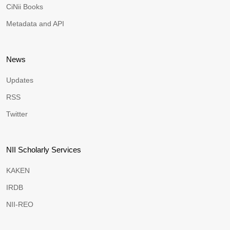
CiNii Books
Metadata and API
News
Updates
RSS
Twitter
NII Scholarly Services
KAKEN
IRDB
NII-REO