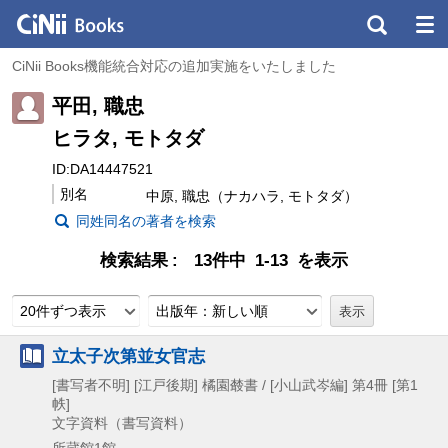
CiNii Books機能統合対応の追加実施をいたしました
平田, 職忠
ヒラタ, モトタダ
ID:DA14447521
別名
中原, 職忠（ナカハラ, モトタダ）
同姓同名の著者を検索
検索結果
13件中 1-13 を表示
20件ずつ表示
出版年：新しい順
立太子次第並女官志
[書写者不明]
[江戸後期]
橘園樷書 / [小山武岑編] 第4冊 [第1
帙]
文字資料（書写資料）
所蔵館1館