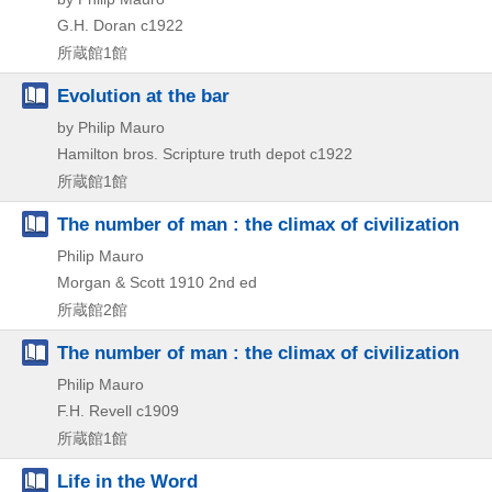
G.H. Doran
c1922
所蔵館1館
Evolution at the bar
by Philip Mauro
Hamilton bros. Scripture truth depot
c1922
所蔵館1館
The number of man : the climax of civilization
Philip Mauro
Morgan & Scott
1910
2nd ed
所蔵館2館
The number of man : the climax of civilization
Philip Mauro
F.H. Revell
c1909
所蔵館1館
Life in the Word