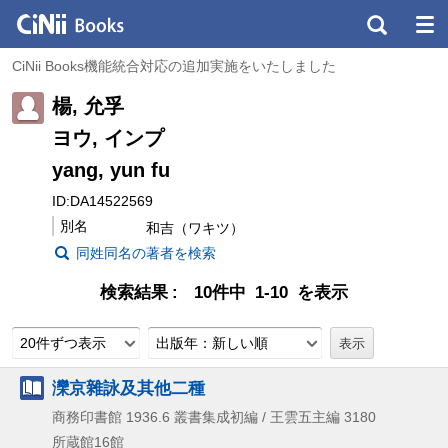
CiNii Books機能統合対応の追加実施をいたしました
楊, 允孚
ヨウ, インプ
yang, yun fu
ID:DA14522569
別名
和吉（ワキツ）
同姓同名の著者を検索
検索結果
10件中 1-10 を表示
20件ずつ表示
出版年：新しい順
灤京雜詠及其他二種
商務印書館
1936.6
叢書集成初編 / 王雲五主編 3180
所蔵館16館