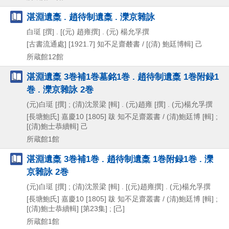
湛淵遺稾 . 趙待制遺稾 . 灤京雜詠
白珽 [撰] . [(元) 趙雍撰] . (元) 楊允孚撰
[古書流通處]
[1921.7]
知不足齋樷書 / [(清) 鮑廷博輯] 己
所蔵館12館
湛淵遺稾 3巻補1巻墓銘1巻 . 趙待制遺稾 1巻附録1
巻 . 灤京雜詠 2巻
(元)白珽 [撰] ; (清)沈景梁 [輯] . (元)趙雍 [撰] . (元)楊允孚撰
[長塘鮑氏]
嘉慶10 [1805] 跋
知不足齋叢書 / (清)鮑廷博 [輯] ;
[(清)鮑士恭續輯] 己
所蔵館1館
湛淵遺稾 3巻補1巻 . 趙待制遺稾 1巻附録1巻 . 灤
京雜詠 2巻
(元)白珽 [撰] ; (清)沈景梁 [輯] . [(元)趙雍撰] . (元)楊允孚撰
[長塘鮑氏]
嘉慶10 [1805] 跋
知不足齋叢書 / (清)鮑廷博 [輯] ;
[(清)鮑士恭續輯] [第23集] ; [己]
所蔵館1館