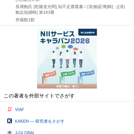
長塘鮑氏
[乾隆道光間]
知不足齋叢書 / (清)鮑廷博[輯] ; [(清)
鮑志祖續輯] 第183冊
所蔵館1館
この著者を外部サイトでさがす
VIAF
KAKEN — 研究者をさがす
J-GLOBAL