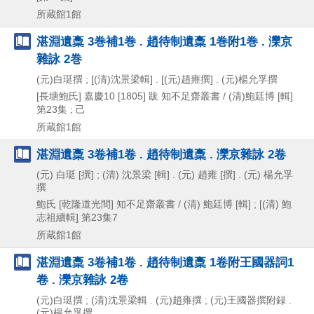
所蔵館1館
湛淵遺稾 3巻補1巻 . 趙待制遺稾 1巻附1巻 . 灤京
雜詠 2巻
(元)白珽撰 ; [(清)沈景梁輯] . [(元)趙雍撰] . (元)楊允孚撰
[長塘鮑氏]
嘉慶10 [1805] 跋
知不足齋叢書 / (清)鮑廷博 [輯]
第23集 ; 己
所蔵館1館
湛淵遺稾 3卷補1卷 . 趙待制遺稾 . 灤京雜詠 2卷
(元) 白珽 [撰] ; (清) 沈景梁 [輯] . (元) 趙雍 [撰] . (元) 楊允孚
撰
鮑氏
[乾隆道光間]
知不足齋叢書 / (清) 鮑廷博 [輯] ; [(清) 鮑
志祖續輯] 第23集7
所蔵館1館
湛淵遺稾 3卷補1卷 . 趙待制遺稾 1卷附王國器詞1
卷 . 灤京雜詠 2卷
(元)白珽撰 ; (清)沈景梁輯 . (元)趙雍撰 ; (元)王國器撰附録 .
(元)楊允孚撰