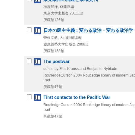
樋渡展洋, 斉藤淳編
東京大学出版会
2011.12
所蔵館126館
日本の民主主義 : 変わる政治・変わる政治学
曽根泰教, 大山耕輔編著
慶應義塾大学出版会
2008.1
所蔵館168館
The postwar
edited by Ellis Krauss and Benjamin Nyblade
RoutledgeCurzon
2004
Routledge library of modern Jap
: set
所蔵館47館
First contacts to the Pacific War
RoutledgeCurzon
2004
Routledge library of modern Jap
: set
所蔵館47館