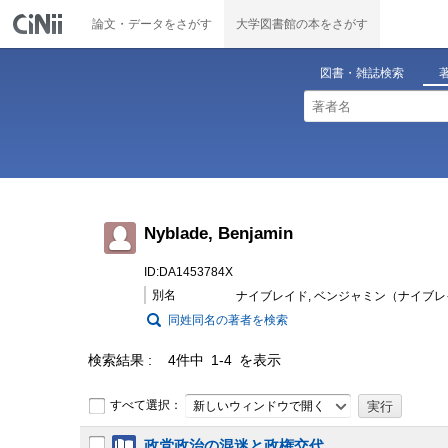
論文・データをさがす
大学図書館の本をさがす
図書・雑誌検索
Nyblade, Benjamin
ID:DA1453784X
別名
ナイブレイド, ベンジャミン（ナイブレ
同姓同名の著者を検索
検索結果
4件中 1-4 を表示
すべて選択：
新しいウィンドウで開く
政党政治の混迷と政権交代