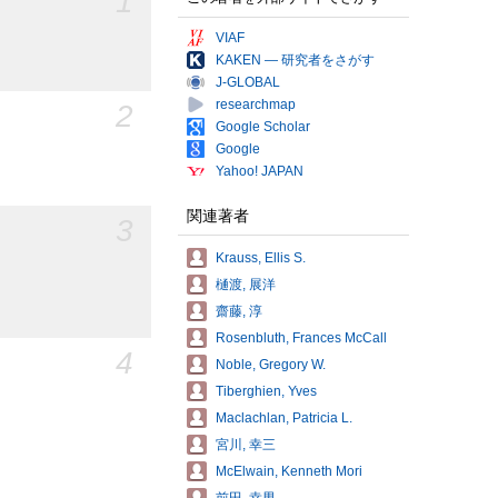
1
VIAF
KAKEN — 研究者をさがす
J-GLOBAL
researchmap
2
Google Scholar
Google
Yahoo! JAPAN
関連著者
3
Krauss, Ellis S.
樋渡, 展洋
齋藤, 淳
Rosenbluth, Frances McCall
4
Noble, Gregory W.
Tiberghien, Yves
Maclachlan, Patricia L.
宮川, 幸三
McElwain, Kenneth Mori