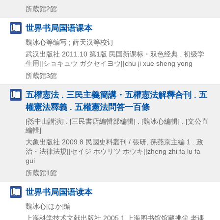
所蔵館2館
世界书局国语课本
魏冰心等编写 ; 薛天汉等校订
武汉出版社
2011.10
第1版
民国新课标・双色经典 . 初级学
生用||ショキュウ ガクセイヨウ||chu ji xue sheng yong
所蔵館3館
五權憲法 . 三民主義簡講・五權憲法解釋合刊 . 五
權憲法釋義 . 五權憲法問答一百條
[孫中山講演] . [三民書店編輯部編輯] . [魏冰心編輯] . [文公直
編輯]
大象出版社
2009.8
民國史料叢刊 / 張研,
孫燕京主編 1 . 政
治・法律法規||セイジ ホウリツ ホウキ||zheng zhi fa lu fa
gui
所蔵館1館
世界书局国语读本
魏冰心[ほか]编
上海科学技术文献出版社
2005.1
上海图书馆馆藏拂尘 老课