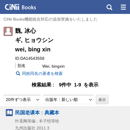
CiNii Books機能統合対応の追加実施をいたしました
魏, 冰心
ギ, ヒョウシン
wei, bing xin
ID:DA14543558
別名
Wei, bingxin
同姓同名の著者を検索
検索結果
9件中 1-9 を表示
20件ずつ表示
出版年：新しい順
民国老课本 : 典藏本
叶圣陶等编 ; 丰子恺等绘
九州出版社
2011.3