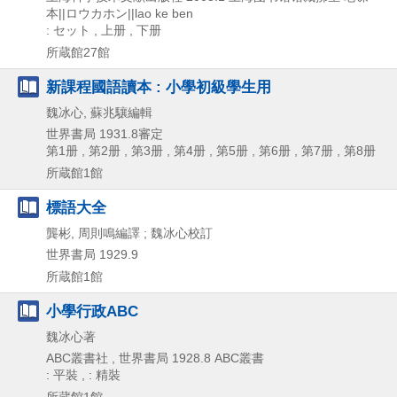
本||ロウカホン||lao ke ben
: セット , 上册 , 下册
所蔵館27館
新課程國語讀本 : 小學初級學生用
魏冰心, 蘇兆驤編輯
世界書局
1931.8審定
第1册 , 第2册 , 第3册 , 第4册 , 第5册 , 第6册 , 第7册 , 第8册
所蔵館1館
標語大全
龔彬, 周則鳴編譯 ; 魏冰心校訂
世界書局
1929.9
所蔵館1館
小學行政ABC
魏冰心著
ABC叢書社 , 世界書局
1928.8
ABC叢書
: 平裝 , : 精裝
所蔵館1館