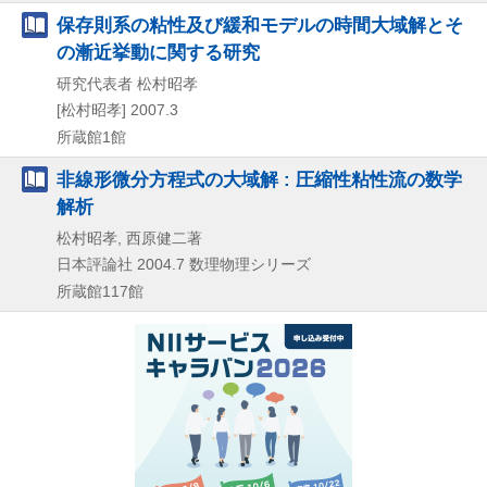
保存則系の粘性及び緩和モデルの時間大域解とそ
の漸近挙動に関する研究
研究代表者 松村昭孝
[松村昭孝]
2007.3
所蔵館1館
非線形微分方程式の大域解 : 圧縮性粘性流の数学
解析
松村昭孝, 西原健二著
日本評論社
2004.7
数理物理シリーズ
所蔵館117館