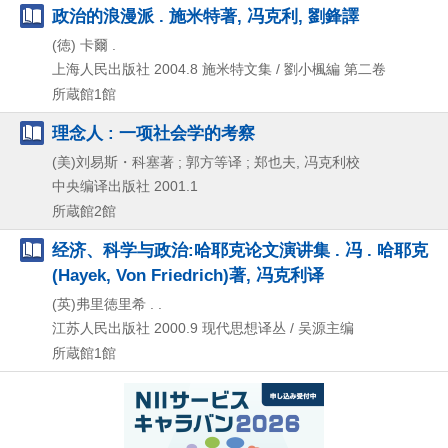
政治的浪漫派 . 施米特著, 冯克利, 劉鋒譯
(徳) 卡爾 .
上海人民出版社
2004.8
施米特文集 / 劉小楓編 第二卷
所蔵館1館
理念人 : 一项社会学的考察
(美)刘易斯・科塞著 ; 郭方等译 ; 郑也夫, 冯克利校
中央编译出版社
2001.1
所蔵館2館
经济、科学与政治:哈耶克论文演讲集 . 冯 . 哈耶克
(Hayek, Von Friedrich)著, 冯克利译
(英)弗里徳里希 . .
江苏人民出版社
2000.9
现代思想译丛 / 吴源主编
所蔵館1館