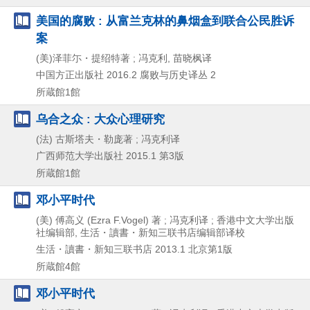
美国的腐败 : 从富兰克林的鼻烟盒到联合公民胜诉
案
(美)泽菲尓・提绍特著 ; 冯克利, 苗晓枫译
中国方正出版社
2016.2
腐败与历史译丛 2
所蔵館1館
乌合之众 : 大众心理研究
(法) 古斯塔夫・勒庞著 ; 冯克利译
广西师范大学出版社
2015.1
第3版
所蔵館1館
邓小平时代
(美) 傅高义 (Ezra F.Vogel) 著 ; 冯克利译 ; 香港中文大学出版
社编辑部, 生活・讀書・新知三联书店编辑部译校
生活・讀書・新知三联书店
2013.1
北京第1版
所蔵館4館
邓小平时代