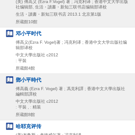
(美) 傅高义 (Ezra F.Vogel) 著 ; 冯克利译 ; 香港中文大学出版
社编辑部, 生活・讀書・新知三联书店编辑部译校
生活・讀書・新知三联书店
2013.1
北京第1版
所蔵館10館
邓小平时代
傅高义(Ezra F. Vogel)著 ; 冯克利译 ; 香港中文大学出版社编
辑部译校
中文大學出版社
c2012
: 平裝
所蔵館4館
鄧小平時代
傅高義 (Ezra F. Vogel) 著 ; 馮克利譯 ; 香港中文大學出版社
編輯部譯校
中文大學出版社
c2012
: 平裝 , : 精装
所蔵館8館
哈耶克评传
(美)布鲁斯・考徳威尓著 ; 冯克利译