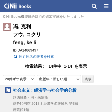
CiNii Books機能統合対応の追加実施をいたしました
冯, 克利
フウ, コクリ
feng, ke li
ID:DA14869497
同姓同名の著者を検索
検索結果
14件中 1-14 を表示
20件ずつ表示
出版年：新しい順
社会主义 : 经济学与社会学的分析
路徳维希・冯・米塞斯
商务印书馆
2018.3
经济学名著译丛 第6辑
所蔵館1館