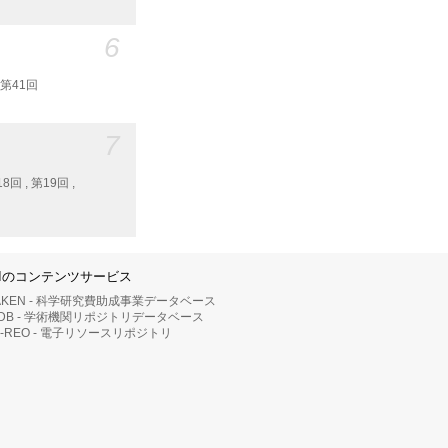
6
, 第41回
7
18回 , 第19回 ,
IIのコンテンツサービス
AKEN - 科学研究費助成事業データベース
RDB - 学術機関リポジトリデータベース
II-REO - 電子リソースリポジトリ