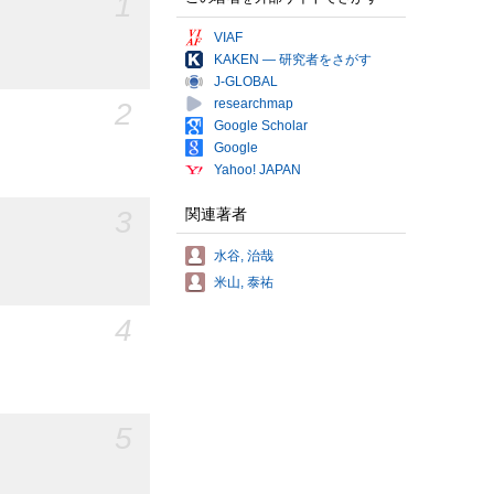
1
VIAF
KAKEN — 研究者をさがす
J-GLOBAL
2
researchmap
Google Scholar
Google
Yahoo! JAPAN
3
関連著者
水谷, 治哉
米山, 泰祐
4
5