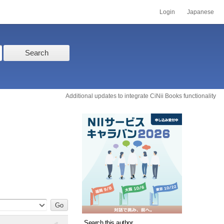
Login
Japanese
Search
Additional updates to integrate CiNii Books functionality
Search this author