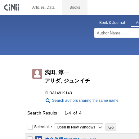
Articles, Data
Books
Book & Journal
A
浅田, 淳一
アサダ, ジュンイチ
ID:DA14919143
Search authors sharing the same name
Search Results
1-4 of 4
Select all：
Open in New Windows