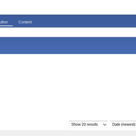
uthor
Content
Show 20 results
Date (newest)