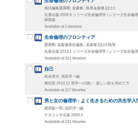
生命倫理のフロンティア
責任編集粟屋剛, 金森修 ; 執筆金森修 [ほか]
丸善出版
2026.5
シリーズ生命倫理学 / シリーズ生命倫理
新装版
Available at 5 libraries
生命倫理のフロンティア
粟屋剛, 金森修責任編集 ; 金森修 [ほか] 執筆
丸善出版
2013.1
シリーズ生命倫理学 / シリーズ生命倫理
Available at 321 libraries
自己
松永澄夫, 浅田淳一編
東信堂
2010.11
哲学への誘い : 新しい形を求めて 5
Available at 117 libraries
男と女の倫理学 : よく生きるための共生学入
篠原駿一郎, 浅田淳一編
ナカニシヤ出版
2005.4
Available at 131 libraries