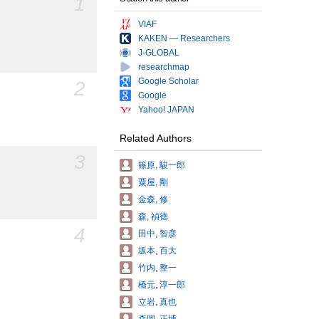
1
VIAF
KAKEN — Researchers
J-GLOBAL
researchmap
Google Scholar
2
Google
Yahoo! JAPAN
Related Authors
3
篠原, 駿一郎
粟屋, 剛
金森, 修
森, 禎徳
4
田中, 智彦
坂本, 百大
竹内, 整一
橋元, 淳一郎
立岩, 真也