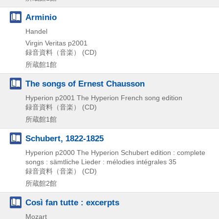
Arminio
Handel
Virgin Veritas
p2001
録音資料（音楽） (CD)
所蔵館1館
The songs of Ernest Chausson
Hyperion
p2001
The Hyperion French song edition
録音資料（音楽） (CD)
所蔵館1館
Schubert, 1822-1825
Hyperion
p2000
The Hyperion Schubert edition : complete
songs : sämtliche Lieder : mélodies intégrales 35
録音資料（音楽） (CD)
所蔵館2館
Così fan tutte : excerpts
Mozart