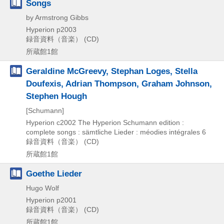
Songs
by Armstrong Gibbs
Hyperion
p2003
録音資料（音楽） (CD)
所蔵館1館
Geraldine McGreevy, Stephan Loges, Stella
Doufexis, Adrian Thompson, Graham Johnson,
Stephen Hough
[Schumann]
Hyperion
c2002
The Hyperion Schumann edition :
complete songs : sämtliche Lieder : méodies intégrales 6
録音資料（音楽） (CD)
所蔵館1館
Goethe Lieder
Hugo Wolf
Hyperion
p2001
録音資料（音楽） (CD)
所蔵館1館