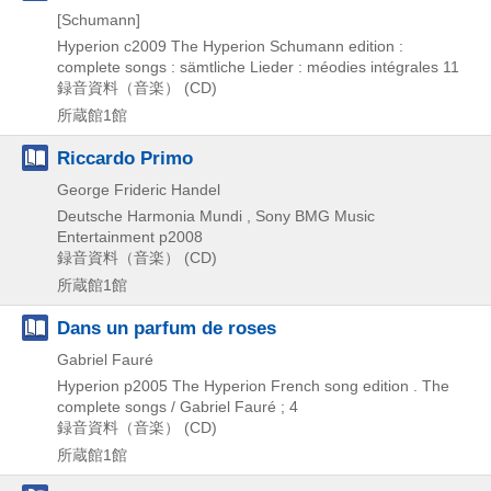
[Schumann]
Hyperion
c2009
The Hyperion Schumann edition :
complete songs : sämtliche Lieder : méodies intégrales 11
録音資料（音楽） (CD)
所蔵館1館
Riccardo Primo
George Frideric Handel
Deutsche Harmonia Mundi , Sony BMG Music
Entertainment
p2008
録音資料（音楽） (CD)
所蔵館1館
Dans un parfum de roses
Gabriel Fauré
Hyperion
p2005
The Hyperion French song edition . The
complete songs / Gabriel Fauré ; 4
録音資料（音楽） (CD)
所蔵館1館