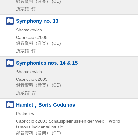
録音資料（音楽） (CD)
所蔵館1館
Symphony no. 13
Shostakovich
Capriccio
c2005
録音資料（音楽） (CD)
所蔵館1館
Symphonies nos. 14 & 15
Shostakovich
Capriccio
c2005
録音資料（音楽） (CD)
所蔵館1館
Hamlet ; Boris Godunov
Prokofiev
Capriccio
c2003
Schauspielmusiken der Welt = World
famous incidental music
録音資料（音楽） (CD)