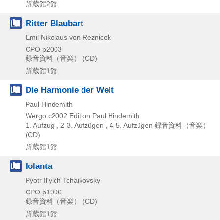
所蔵館2館
Ritter Blaubart
Emil Nikolaus von Reznicek
CPO
p2003
録音資料（音楽） (CD)
所蔵館1館
Die Harmonie der Welt
Paul Hindemith
Wergo
c2002
Edition Paul Hindemith
1. Aufzug , 2-3. Aufzügen , 4-5. Aufzügen
録音資料（音楽）
(CD)
所蔵館1館
Iolanta
Pyotr Il'yich Tchaikovsky
CPO
p1996
録音資料（音楽） (CD)
所蔵館1館