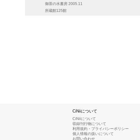
御茶の水書房
2005.11
所蔵館125館
CiNiiについて
CiNiiについて
収録刊行物について
利用規約・プライバシーポリシー
個人情報の扱いについて
お問い合わせ