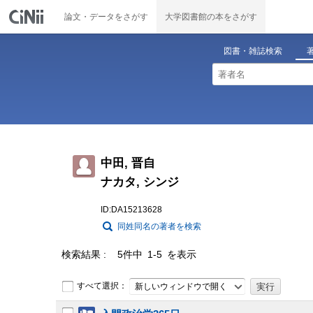
論文・データをさがす
大学図書館の本をさがす
図書・雑誌検索
中田, 晋自
ナカタ, シンジ
ID:DA15213628
同姓同名の著者を検索
検索結果
5件中 1-5 を表示
すべて選択：
新しいウィンドウで開く