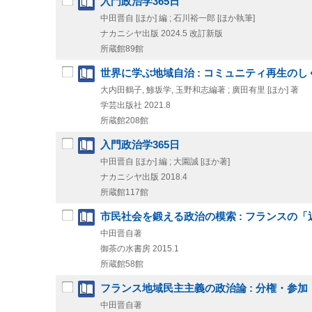
入門政治学365日
中田晋自 [ほか] 編 ; 石川裕一郎 [ほか執筆]
ナカニシヤ出版
2024.5
改訂新版
所蔵館89館
世界に学ぶ地域自治 : コミュニティ再生のし
大内田鶴子, 鯵坂学, 玉野和志編著 ; 廣田有里 [ほか] 著
学芸出版社
2021.8
所蔵館208館
入門政治学365日
中田晋自 [ほか] 編 ; 大園誠 [ほか著]
ナカニシヤ出版
2018.4
所蔵館117館
市民社会を鍛える政治の模索 : フランスの
中田晋自著
御茶の水書房
2015.1
所蔵館58館
フランス地域民主主義の政治論 : 分権・参
中田晋自著