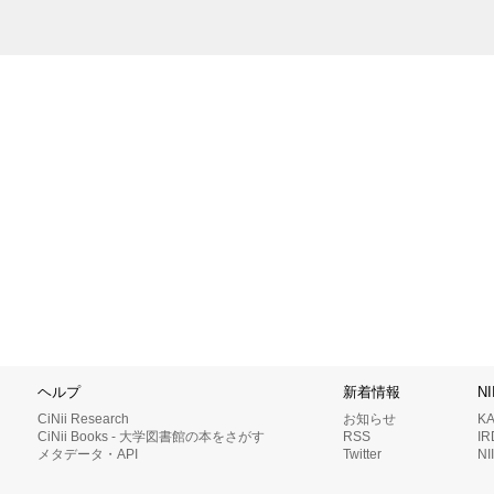
ヘルプ
新着情報
N
CiNii Research
お知らせ
K
CiNii Books - 大学図書館の本をさがす
RSS
I
メタデータ・API
Twitter
N