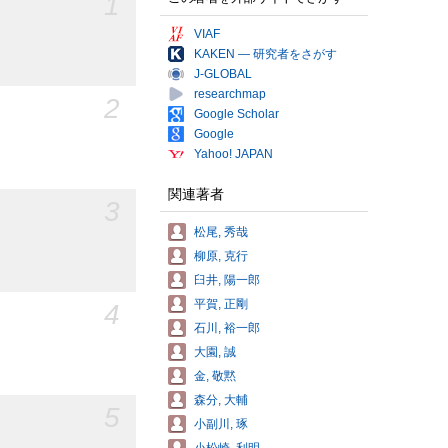
1
VIAF
KAKEN — 研究者をさがす
J-GLOBAL
researchmap
2
Google Scholar
Google
Yahoo! JAPAN
関連著者
3
松尾, 秀哉
柳原, 克行
臼井, 陽一郎
平賀, 正剛
4
石川, 裕一郎
大園, 誠
金, 敬黙
森分, 大輔
5
小副川, 琢