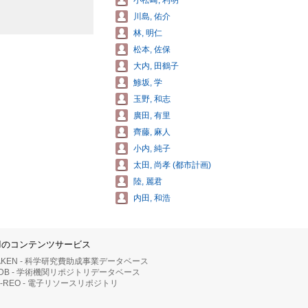
小松崎, 利明
川島, 佑介
林, 明仁
松本, 佐保
大内, 田鶴子
鯵坂, 学
玉野, 和志
廣田, 有里
齊藤, 麻人
小内, 純子
太田, 尚孝 (都市計画)
陸, 麗君
内田, 和浩
IIのコンテンツサービス
AKEN - 科学研究費助成事業データベース
RDB - 学術機関リポジトリデータベース
II-REO - 電子リソースリポジトリ