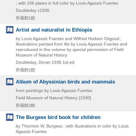
; with 106 plates in full color by Louis Agassiz Fuertes
Doubleday
c1936
所蔵館1館
Artist and naturalist in Ethiopia
by Louis Agassiz Fuertes and Wilfred Hudson Osgood ;
illustrations painted from life by Louis Agassiz Fuertes and
reproduced in this volume by special permission of Field
Museum of Natural History
Doubleday, Doran
1936
1st ed
所蔵館1館
Album of Abyssinian birds and mammals
from paintings by Louis Agassiz Fuertes
Field Museum of Natural History
[1930]
所蔵館2館
The Burgess bird book for children
by Thornton W. Burgess ; with illustrations in color by Louis
Agassiz Fuertes