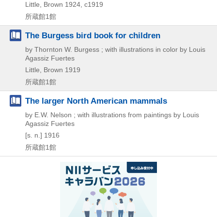
Little, Brown
1924, c1919
所蔵館1館
The Burgess bird book for children
by Thornton W. Burgess ; with illustrations in color by Louis
Agassiz Fuertes
Little, Brown
1919
所蔵館1館
The larger North American mammals
by E.W. Nelson ; with illustrations from paintings by Louis
Agassiz Fuertes
[s. n.]
1916
所蔵館1館