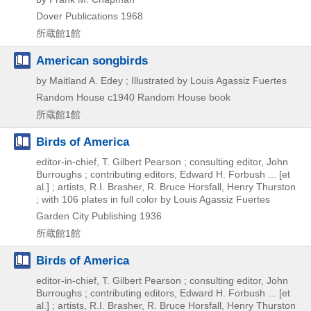
Dover Publications
1968
所蔵館1館
American songbirds
by Maitland A. Edey ; Illustrated by Louis Agassiz Fuertes
Random House
c1940
Random House book
所蔵館1館
Birds of America
editor-in-chief, T. Gilbert Pearson ; consulting editor, John
Burroughs ; contributing editors, Edward H. Forbush ... [et
al.] ; artists, R.I. Brasher, R. Bruce Horsfall, Henry Thurston
; with 106 plates in full color by Louis Agassiz Fuertes
Garden City Publishing
1936
所蔵館1館
Birds of America
editor-in-chief, T. Gilbert Pearson ; consulting editor, John
Burroughs ; contributing editors, Edward H. Forbush ... [et
al.] ; artists, R.I. Brasher, R. Bruce Horsfall, Henry Thurston