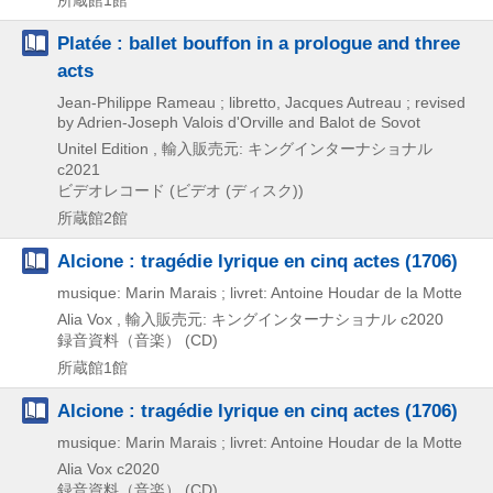
Platée : ballet bouffon in a prologue and three
acts
Jean-Philippe Rameau ; libretto, Jacques Autreau ; revised
by Adrien-Joseph Valois d'Orville and Balot de Sovot
Unitel Edition , 輸入販売元: キングインターナショナル
c2021
ビデオレコード (ビデオ (ディスク))
所蔵館2館
Alcione : tragédie lyrique en cinq actes (1706)
musique: Marin Marais ; livret: Antoine Houdar de la Motte
Alia Vox , 輸入販売元: キングインターナショナル
c2020
録音資料（音楽） (CD)
所蔵館1館
Alcione : tragédie lyrique en cinq actes (1706)
musique: Marin Marais ; livret: Antoine Houdar de la Motte
Alia Vox
c2020
録音資料（音楽） (CD)