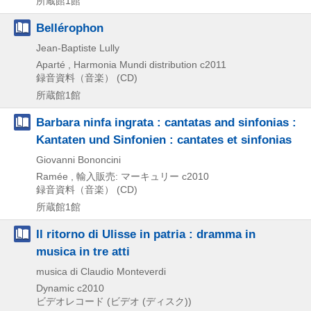
所蔵館1館
Bellérophon
Jean-Baptiste Lully
Aparté , Harmonia Mundi distribution
c2011
録音資料（音楽） (CD)
所蔵館1館
Barbara ninfa ingrata : cantatas and sinfonias :
Kantaten und Sinfonien : cantates et sinfonias
Giovanni Bononcini
Ramée , 輸入販売: マーキュリー
c2010
録音資料（音楽） (CD)
所蔵館1館
Il ritorno di Ulisse in patria : dramma in
musica in tre atti
musica di Claudio Monteverdi
Dynamic
c2010
ビデオレコード (ビデオ (ディスク))