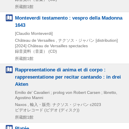
所蔵館1館
Monteverdi testamento : vespro della Madonna
1643
[Claudio Monteverdi]
Château de Versailles , ナクソス・ジャパン [distribution]
[2024]
Château de Versailles spectacles
録音資料（音楽） (CD)
所蔵館1館
Rappresentatione di anima et di corpo :
rappresentatione per recitar cantando : in drei
Akten
Emilio de' Cavalieri ; prolog von Robert Carsen ; libretto,
Agostino Manni
Naxos , 輸入・販売: ナクソス・ジャパン
c2023
ビデオレコード (ビデオ (ディスク))
所蔵館1館
Platée