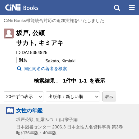
CiNii Books機能統合対応の追加実施をいたしました
坂戸, 公顕
サカト, キミアキ
ID:DA15354925
別名
Sakato, Kimiaki
同姓同名の著者を検索
検索結果
1件中 1-1 を表示
20件ずつ表示
出版年：新しい順
女性の年鑑
坂戸公顕, 紅露みつ, 山口栄子編
日本図書センター
2006.3
日本女性人名資料事典 第3巻
昭和36年版・40年版