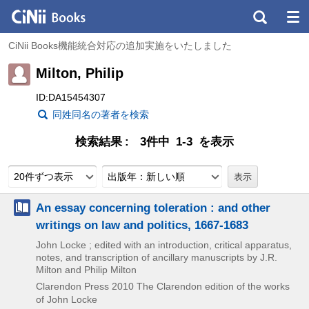
CiNii Books機能統合対応の追加実施をいたしました
Milton, Philip
ID:DA15454307
同姓同名の著者を検索
検索結果
3件中 1-3 を表示
20件ずつ表示
出版年：新しい順
An essay concerning toleration : and other
writings on law and politics, 1667-1683
John Locke ; edited with an introduction, critical apparatus,
notes, and transcription of ancillary manuscripts by J.R.
Milton and Philip Milton
Clarendon Press
2010
The Clarendon edition of the works
of John Locke