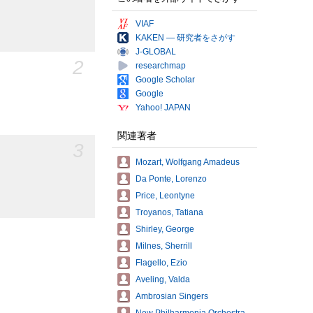
VIAF
KAKEN — 研究者をさがす
J-GLOBAL
2
researchmap
Google Scholar
Google
Yahoo! JAPAN
関連著者
3
Mozart, Wolfgang Amadeus
Da Ponte, Lorenzo
Price, Leontyne
Troyanos, Tatiana
Shirley, George
Milnes, Sherrill
Flagello, Ezio
Aveling, Valda
Ambrosian Singers