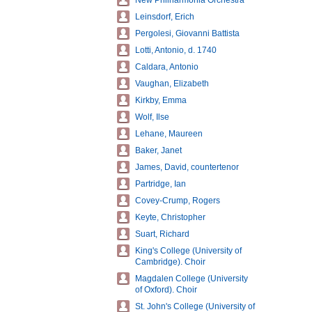
New Philharmonia Orchestra
Leinsdorf, Erich
Pergolesi, Giovanni Battista
Lotti, Antonio, d. 1740
Caldara, Antonio
Vaughan, Elizabeth
Kirkby, Emma
Wolf, Ilse
Lehane, Maureen
Baker, Janet
James, David, countertenor
Partridge, Ian
Covey-Crump, Rogers
Keyte, Christopher
Suart, Richard
King's College (University of
Cambridge). Choir
Magdalen College (University
of Oxford). Choir
St. John's College (University of