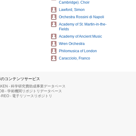
Cambridge). Choir
Lawford, Simon
Orchestra Rossini di Napoli
Academy of St. Martin-in-the-
Fields
Academy of Ancient Music
Wren Orchestra
Philomusica of London
Caracciolo, Franco
IIのコンテンツサービス
AKEN - 科学研究費助成事業データベース
RDB - 学術機関リポジトリデータベース
II-REO - 電子リソースリポジトリ