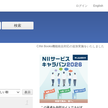
ログイン
English
検索
CiNii Books機能統合対応の追加実施をいたしました
しい順
1
この著者を外部サイトでさがす