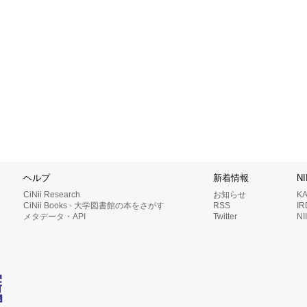
ヘルプ
新着情報
N
CiNii Research
お知らせ
K
CiNii Books - 大学図書館の本をさがす
RSS
I
メタデータ・API
Twitter
N