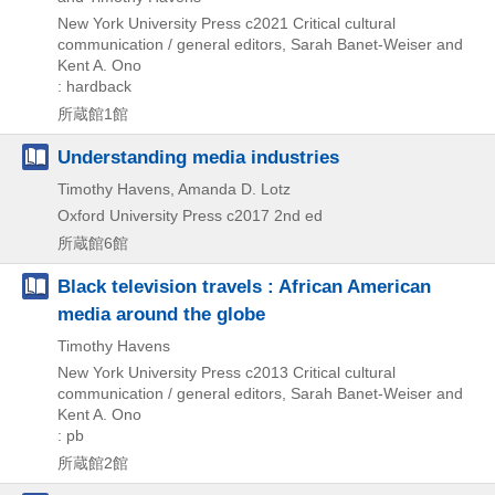
New York University Press
c2021
Critical cultural
communication / general editors,
Sarah Banet-Weiser and
Kent A. Ono
: hardback
所蔵館1館
Understanding media industries
Timothy Havens, Amanda D. Lotz
Oxford University Press
c2017
2nd ed
所蔵館6館
Black television travels : African American
media around the globe
Timothy Havens
New York University Press
c2013
Critical cultural
communication / general editors,
Sarah Banet-Weiser and
Kent A. Ono
: pb
所蔵館2館