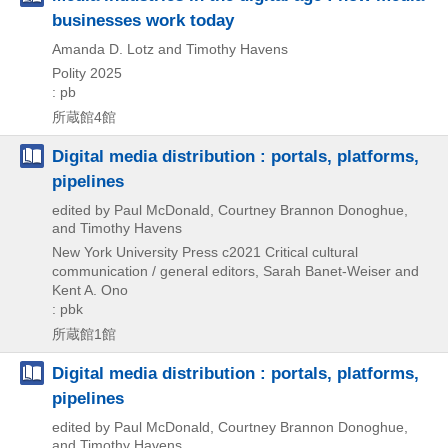
businesses work today
Amanda D. Lotz and Timothy Havens
Polity
2025
: pb
所蔵館4館
Digital media distribution : portals, platforms,
pipelines
edited by Paul McDonald, Courtney Brannon Donoghue,
and Timothy Havens
New York University Press
c2021
Critical cultural
communication / general editors,
Sarah Banet-Weiser and
Kent A. Ono
: pbk
所蔵館1館
Digital media distribution : portals, platforms,
pipelines
edited by Paul McDonald, Courtney Brannon Donoghue,
and Timothy Havens