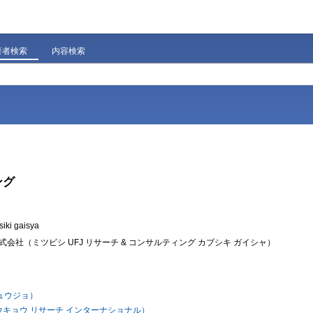
著者検索
内容検索
ング
siki gaisya
会社（ミツビシ UFJ リサーチ & コンサルティング カブシキ ガイシャ）
キュウジョ）
キョウ リサーチ インターナショナル）