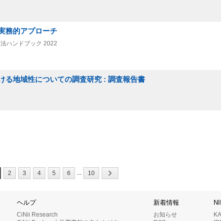
実務的アプローチ
法ハンドブック 2022
る地域性についての調査研究 : 調査報告書
...
2
3
4
5
6
10
ヘルプ
新着情報
N
CiNii Research
お知らせ
K