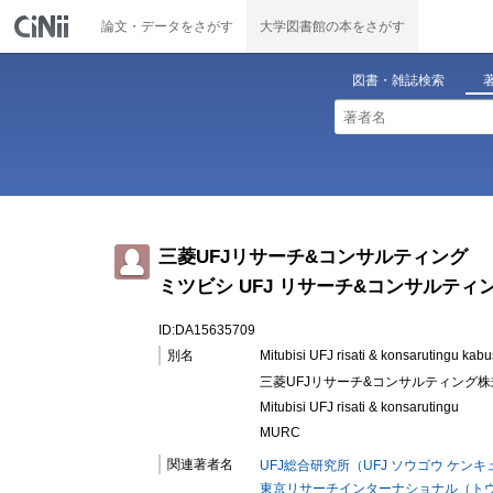
論文・データをさがす
大学図書館の本をさがす
図書・雑誌検索
三菱UFJリサーチ&コンサルティング
ミツビシ UFJ リサーチ&コンサルティ
ID:DA15635709
別名
Mitubisi UFJ risati & konsarutingu kabu
三菱UFJリサーチ&コンサルティング株式
Mitubisi UFJ risati & konsarutingu
MURC
関連著者名
UFJ総合研究所（UFJ ソウゴウ ケン
東京リサーチインターナショナル（トウ