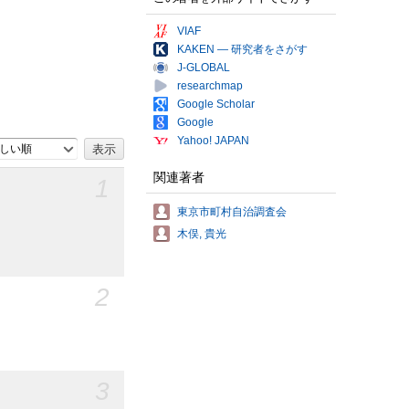
VIAF
KAKEN — 研究者をさがす
J-GLOBAL
researchmap
Google Scholar
Google
Yahoo! JAPAN
しい順
関連著者
1
東京市町村自治調査会
木俣, 貴光
2
3