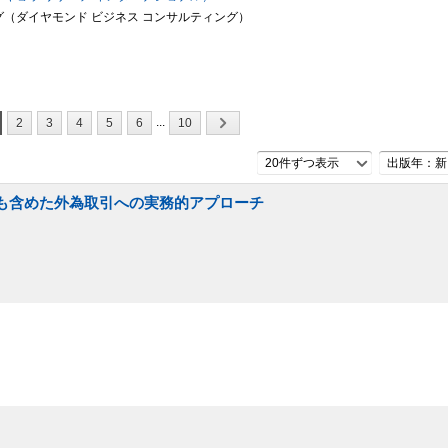
（ダイヤモンド ビジネス コンサルティング）
...
2
3
4
5
6
10
20件ずつ表示
出版年：新
令も含めた外為取引への実務的アプローチ