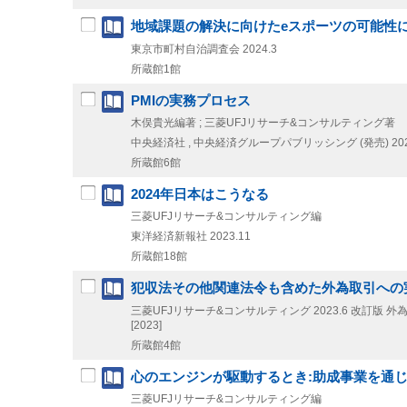
地域課題の解決に向けたeスポーツの可能性
東京市町村自治調査会
2024.3
所蔵館1館
PMIの実務プロセス
木俣貴光編著 ; 三菱UFJリサーチ&コンサルティング著
中央経済社 , 中央経済グループパブリッシング (発売)
20
所蔵館6館
2024年日本はこうなる
三菱UFJリサーチ&コンサルティング編
東洋経済新報社
2023.11
所蔵館18館
犯収法その他関連法令も含めた外為取引への
三菱UFJリサーチ&コンサルティング
2023.6
改訂版
外為
[2023]
所蔵館4館
心のエンジンが駆動するとき:助成事業を通
三菱UFJリサーチ&コンサルティング編