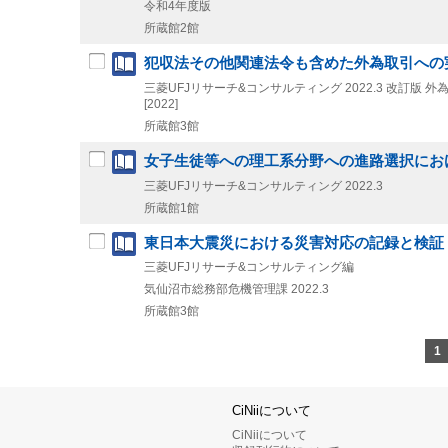
令和4年度版
所蔵館2館
犯収法その他関連法令も含めた外為取引への
三菱UFJリサーチ&コンサルティング
2022.3
改訂版
外為
[2022]
所蔵館3館
女子生徒等への理工系分野への進路選択におけ
三菱UFJリサーチ&コンサルティング
2022.3
所蔵館1館
東日本大震災における災害対応の記録と検証
三菱UFJリサーチ&コンサルティング編
気仙沼市総務部危機管理課
2022.3
所蔵館3館
1
CiNiiについて
CiNiiについて