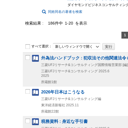
ダイヤモンドビジネスコンサルティング
同姓同名の著者を検索
検索結果
186件中 1-20 を表示
1
すべて選択：
新しいウィンドウで開く
外為法ハンドブック : 犯収法その他関連法
三菱UFJリサーチ&コンサルティング国際情報営業部 [編]
三菱UFJリサーチ&コンサルティング
2025.6
2025
所蔵館1館
2026年日本はこうなる
三菱UFJリサーチ&コンサルティング編
東洋経済新報社
2025.11
所蔵館22館
税務資料 : 身近な手引書