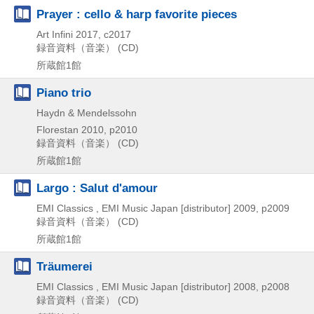
Prayer : cello & harp favorite pieces
Art Infini
2017, c2017
録音資料（音楽） (CD)
所蔵館1館
Piano trio
Haydn & Mendelssohn
Florestan
2010, p2010
録音資料（音楽） (CD)
所蔵館1館
Largo : Salut d'amour
EMI Classics , EMI Music Japan [distributor]
2009, p2009
録音資料（音楽） (CD)
所蔵館1館
Träumerei
EMI Classics , EMI Music Japan [distributor]
2008, p2008
録音資料（音楽） (CD)