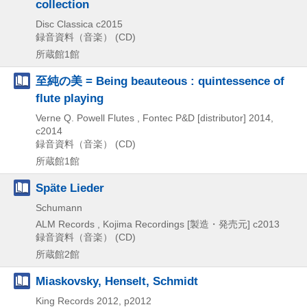
collection
Disc Classica
c2015
録音資料（音楽） (CD)
所蔵館1館
至純の美 = Being beauteous : quintessence of
flute playing
Verne Q. Powell Flutes , Fontec P&D [distributor]
2014,
c2014
録音資料（音楽） (CD)
所蔵館1館
Späte Lieder
Schumann
ALM Records , Kojima Recordings [製造・発売元]
c2013
録音資料（音楽） (CD)
所蔵館2館
Miaskovsky, Henselt, Schmidt
King Records
2012, p2012