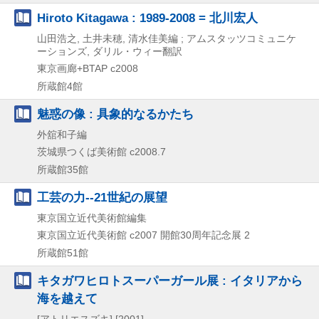
Hiroto Kitagawa : 1989-2008 = 北川宏人
山田浩之, 土井未穂, 清水佳美編 ; アムスタッツコミュニケ
ーションズ, ダリル・ウィー翻訳
東京画廊+BTAP
c2008
所蔵館4館
魅惑の像 : 具象的なるかたち
外舘和子編
茨城県つくば美術館
c2008.7
所蔵館35館
工芸の力--21世紀の展望
東京国立近代美術館編集
東京国立近代美術館
c2007
開館30周年記念展 2
所蔵館51館
キタガワヒロトスーパーガール展 : イタリアから
海を越えて
[アトリエスズキ]
[2001]