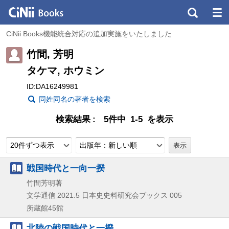
CiNii Books機能統合対応の追加実施をいたしました
竹間, 芳明
タケマ, ホウミン
ID:DA16249981
同姓同名の著者を検索
検索結果
5件中 1-5 を表示
20件ずつ表示
出版年：新しい順
戦国時代と一向一揆
竹間芳明著
文学通信
2021.5
日本史史料研究会ブックス 005
所蔵館45館
北陸の戦国時代と一揆