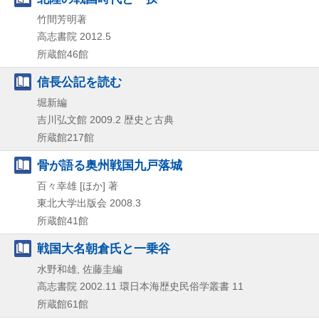
竹間芳明著
高志書院
2012.5
所蔵館46館
信長公記を読む
堀新編
吉川弘文館
2009.2
歴史と古典
所蔵館217館
骨が語る奥州戦国九戸落城
百々幸雄 [ほか] 著
東北大学出版会
2008.3
所蔵館41館
戦国大名朝倉氏と一乗谷
水野和雄, 佐藤圭編
高志書院
2002.11
環日本海歴史民俗学叢書 11
所蔵館61館