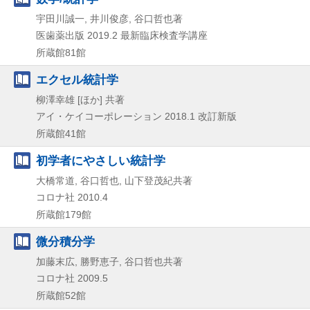
宇田川誠一, 井川俊彦, 谷口哲也著
医歯薬出版
2019.2
最新臨床検査学講座
所蔵館81館
エクセル統計学
柳澤幸雄 [ほか] 共著
アイ・ケイコーポレーション
2018.1
改訂新版
所蔵館41館
初学者にやさしい統計学
大橋常道, 谷口哲也, 山下登茂紀共著
コロナ社
2010.4
所蔵館179館
微分積分学
加藤末広, 勝野恵子, 谷口哲也共著
コロナ社
2009.5
所蔵館52館