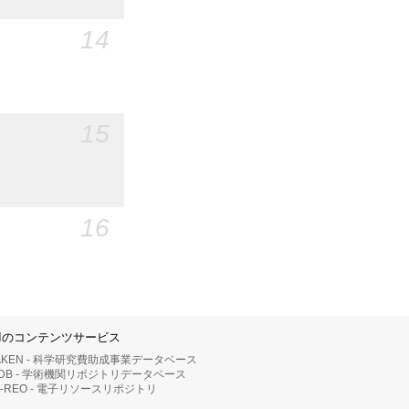
14
15
16
IIのコンテンツサービス
AKEN - 科学研究費助成事業データベース
RDB - 学術機関リポジトリデータベース
II-REO - 電子リソースリポジトリ