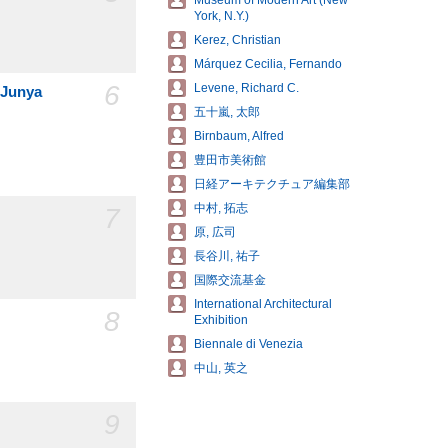
Museum of Modern Art (New
York, N.Y.)
Kerez, Christian
Márquez Cecilia, Fernando
6
Levene, Richard C.
 Junya
五十嵐, 太郎
Birnbaum, Alfred
豊田市美術館
日経アーキテクチュア編集部
中村, 拓志
7
原, 広司
長谷川, 祐子
国際交流基金
International Architectural
8
Exhibition
Biennale di Venezia
中山, 英之
9