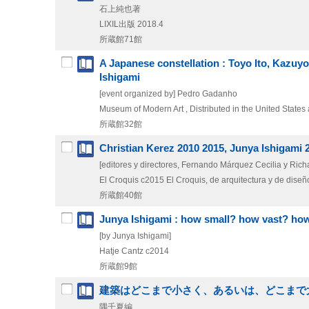
石上純也著
LIXIL出版
2018.4
所蔵館71館
A Japanese constellation : Toyo Ito, Kazuy
Ishigami
[event organized by] Pedro Gadanho
Museum of Modern Art , Distributed in the United State
所蔵館32館
Christian Kerez 2010 2015, Junya Ishigami 
[editores y directores, Fernando Márquez Cecilia y Ric
El Croquis
c2015
El Croquis,
de arquitectura y de diseñ
所蔵館40館
Junya Ishigami : how small? how vast? how
[by Junya Ishigami]
Hatje Cantz
c2014
所蔵館9館
建築はどこまで小さく、あるいは、どこまで
隅千夏編