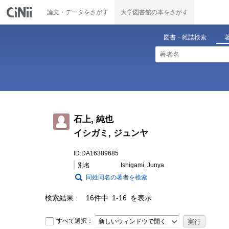
論文・データをさがす
大学図書館の本をさがす
図書・雑誌検索
石上, 純也
イシガミ, ジュンヤ
ID:DA16389685
別名
Ishigami, Junya
同姓同名の著者を検索
検索結果
16件中 1-16 を表示
すべて選択：
新しいウィンドウで開く