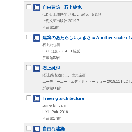
自由建筑 : 石上纯也
(日) 石上纯也作 ; 池田Lily茜蓝, 黄真译
上海文艺出版社
2019.7
所蔵館1館
建築のあたらしい大きさ = Another scale of ar
石上純也著
LIXIL出版
2019.10
新版
所蔵館53館
石上純也
[石上純也述] ; 二川由夫企画
エーディーエー・エディタ・トーキョー
2018.11
PLOT
所蔵館66館
Freeing architecture
Junya Ishigami
LIXIL Pub.
2018
所蔵館17館
自由な建築