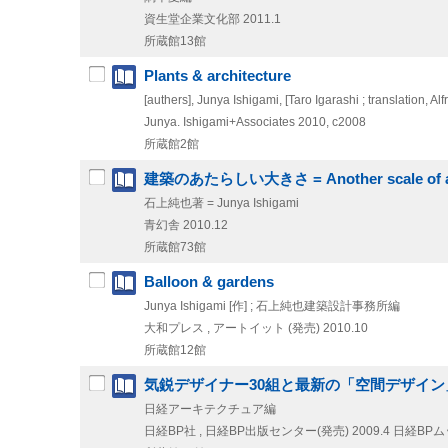
資生堂企業文化部
2011.1
所蔵館13館
Plants & architecture
[authers], Junya Ishigami, [Taro Igarashi ; translation, A
Junya. Ishigami+Associates
2010, c2008
所蔵館2館
建築のあたらしい大きさ = Another scale of ar
石上純也著 = Junya Ishigami
青幻舎
2010.12
所蔵館73館
Balloon & gardens
Junya Ishigami [作] ; 石上純也建築設計事務所編
大和プレス , アートイット (発売)
2010.10
所蔵館12館
気鋭デザイナー30組と最新の「空間デザイン」1
日経アーキテクチュア編
日経BP社 , 日経BP出版センター(発売)
2009.4
日経BPムック .