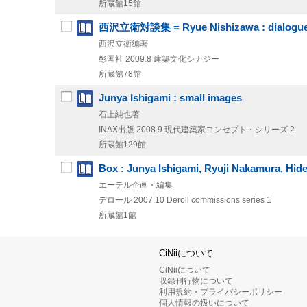
所蔵館15館
西沢立衛対談集 = Ryue Nishizawa : dialogu
西沢立衛編著
彰国社
2009.8
建築文化シナジー
所蔵館78館
Junya Ishigami : small images
石上純也著
INAX出版
2008.9
現代建築家コンセプト・シリーズ 2
所蔵館129館
Box : Junya Ishigami, Ryuji Nakamura, H
エーテル企画・編集
デロール
2007.10
Deroll commissions series 1
所蔵館1館
CiNiiについて
CiNiiについて
収録刊行物について
利用規約・プライバシーポリシー
個人情報の扱いについて