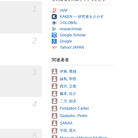
1
VIAF
KAKEN — 研究者をさがす
J-GLOBAL
researchmap
Google Scholar
2
Google
Yahoo! JAPAN
関連著者
3
伊東, 豊雄
妹島, 和世
西沢, 立衛
藤本, 壮介
二川, 由夫
4
Fondation Cartier
Gadanho, Pedro
SANAA
平田, 晃久
5