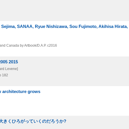
o Sejima, SANAA, Ryue Nishizawa, Sou Fujimoto, Akihisa Hirata,
s and Canada by Artbook/D.A.P.
c2016
2005 2015
hard Levene]
o 182
 architecture grows
大きくひろがっていくのだろうか?