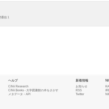
通信 1
ヘルプ
新着情報
N
CiNii Research
お知らせ
K
CiNii Books - 大学図書館の本をさがす
RSS
I
メタデータ・API
Twitter
N