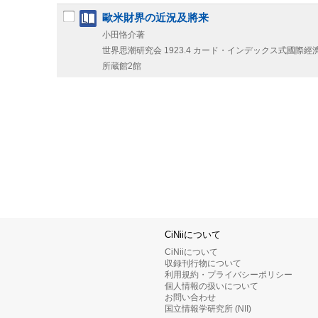
歐米財界の近況及將来
小田恪介著
世界思潮研究会
1923.4
カード・インデックス式國際經濟
所蔵館2館
CiNiiについて
CiNiiについて
収録刊行物について
利用規約・プライバシーポリシー
個人情報の扱いについて
お問い合わせ
国立情報学研究所 (NII)