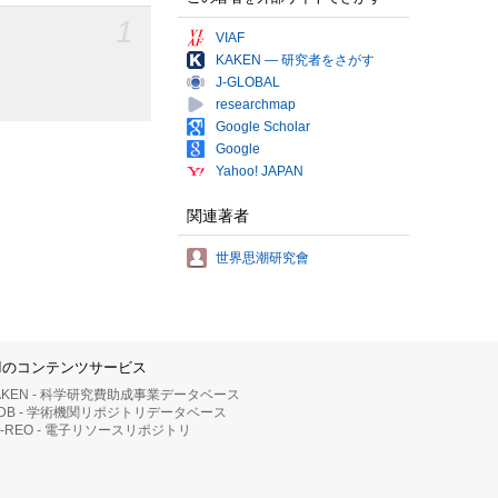
1
VIAF
KAKEN — 研究者をさがす
J-GLOBAL
researchmap
Google Scholar
Google
Yahoo! JAPAN
関連著者
世界思潮研究會
IIのコンテンツサービス
AKEN - 科学研究費助成事業データベース
RDB - 学術機関リポジトリデータベース
II-REO - 電子リソースリポジトリ