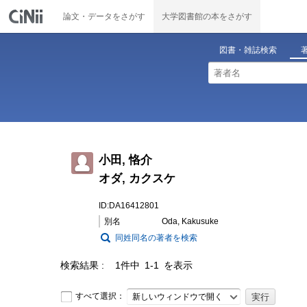
論文・データをさがす
大学図書館の本をさがす
図書・雑誌検索
小田, 恪介
オダ, カクスケ
ID:DA16412801
別名
Oda, Kakusuke
同姓同名の著者を検索
検索結果
1件中 1-1 を表示
すべて選択：
新しいウィンドウで開く