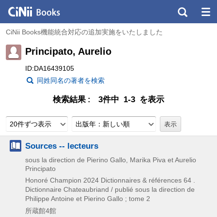
CiNii Books機能統合対応の追加実施をいたしました
Principato, Aurelio
ID:DA16439105
同姓同名の著者を検索
検索結果
3件中 1-3 を表示
20件ずつ表示
出版年：新しい順
Sources -- lecteurs
sous la direction de Pierino Gallo, Marika Piva et Aurelio
Principato
Honoré Champion
2024
Dictionnaires & références 64 .
Dictionnaire Chateaubriand / publié sous la direction de
Philippe Antoine et Pierino Gallo ; tome 2
所蔵館4館