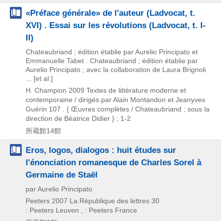
«Préface générale» de l'auteur (Ladvocat, t.
XVI) . Essai sur les révolutions (Ladvocat, t. I-
II)
Chateaubriand ; édition établie par Aurelio Principato et
Emmanuelle Tabet . Chateaubriand ; édition établie par
Aurelio Principato ; avec la collaboration de Laura Brignoli
... [et al.]
H. Champion
2009
Textes de littérature moderne et
contemporaine / dirigés par Alain Montandon et Jeanyves
Guérin 107 . { Œuvres complètes / Chateaubriand ; sous la
direction de Béatrice Didier } ; 1-2
所蔵館14館
Eros, logos, dialogos : huit études sur
l'énonciation romanesque de Charles Sorel à
Germaine de Staël
par Aurelio Principato
Peeters
2007
La République des lettres 30
: Peeters Leuven , : Peeters France