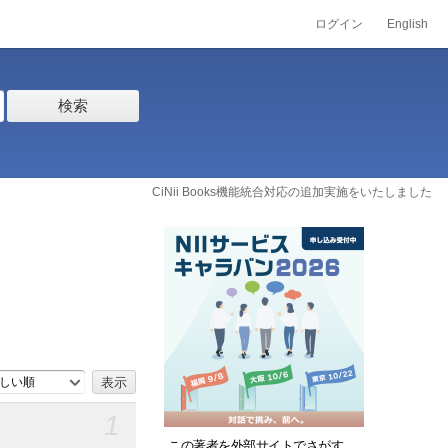
ログイン
English
検索
CiNii Books機能統合対応の追加実施をいたしました
しい順
1
この著者を外部サイトでさがす