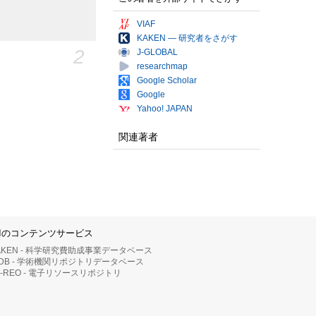
VIAF
KAKEN — 研究者をさがす
2
J-GLOBAL
researchmap
Google Scholar
Google
Yahoo! JAPAN
関連著者
IIのコンテンツサービス
AKEN - 科学研究費助成事業データベース
RDB - 学術機関リポジトリデータベース
II-REO - 電子リソースリポジトリ