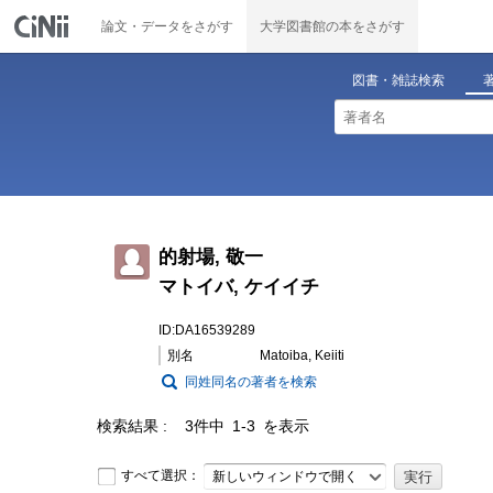
論文・データをさがす
大学図書館の本をさがす
図書・雑誌検索
的射場, 敬一
マトイバ, ケイイチ
ID:DA16539289
別名
Matoiba, Keiiti
同姓同名の著者を検索
検索結果
3件中 1-3 を表示
すべて選択：
新しいウィンドウで開く