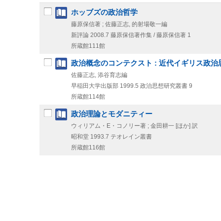
ホッブズの政治哲学
藤原保信著 ; 佐藤正志, 的射場敬一編
新評論
2008.7
藤原保信著作集 / 藤原保信著 1
所蔵館111館
政治概念のコンテクスト : 近代イギリス政治
佐藤正志, 添谷育志編
早稲田大学出版部
1999.5
政治思想研究叢書 9
所蔵館114館
政治理論とモダニティー
ウィリアム・E・コノリー著 ; 金田耕一 [ほか] 訳
昭和堂
1993.7
テオレイン叢書
所蔵館116館