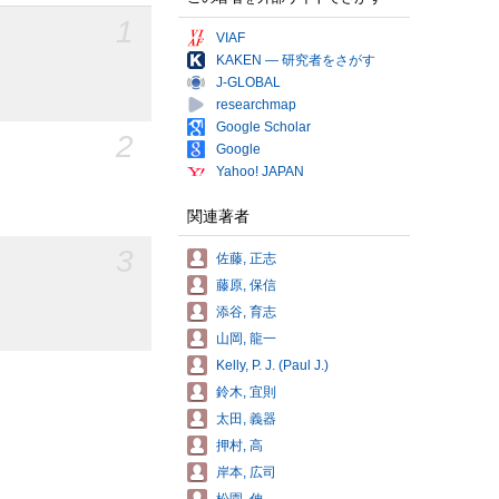
1
VIAF
KAKEN — 研究者をさがす
J-GLOBAL
researchmap
Google Scholar
2
Google
Yahoo! JAPAN
関連著者
3
佐藤, 正志
藤原, 保信
添谷, 育志
山岡, 龍一
Kelly, P. J. (Paul J.)
鈴木, 宜則
太田, 義器
押村, 高
岸本, 広司