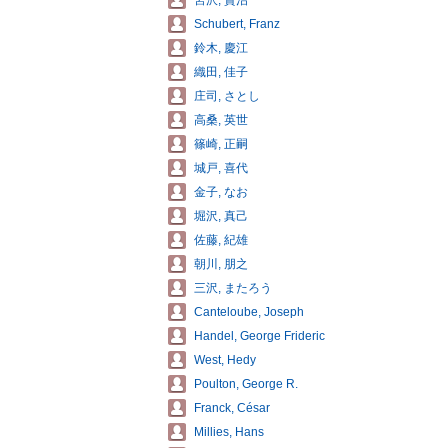
宮沢, 賢治
Schubert, Franz
鈴木, 慶江
織田, 佳子
庄司, さとし
高桑, 英世
篠崎, 正嗣
城戸, 喜代
金子, なお
堀沢, 真己
佐藤, 紀雄
朝川, 朋之
三沢, またろう
Canteloube, Joseph
Handel, George Frideric
West, Hedy
Poulton, George R.
Franck, César
Millies, Hans