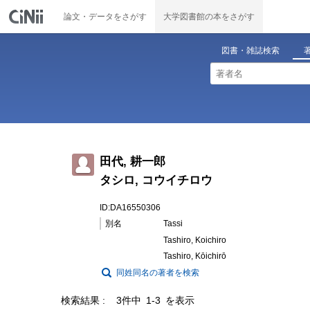
論文・データをさがす
大学図書館の本をさがす
図書・雑誌検索
田代, 耕一郎
タシロ, コウイチロウ
ID:DA16550306
別名
Tassi
Tashiro, Koichiro
Tashiro, Kōichirō
同姓同名の著者を検索
検索結果
3件中 1-3 を表示