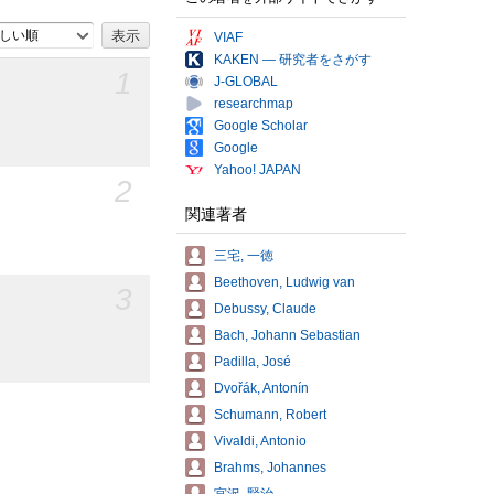
しい順
VIAF
KAKEN — 研究者をさがす
1
J-GLOBAL
researchmap
Google Scholar
Google
Yahoo! JAPAN
2
関連著者
三宅, 一徳
Beethoven, Ludwig van
3
Debussy, Claude
Bach, Johann Sebastian
Padilla, José
Dvořák, Antonín
Schumann, Robert
Vivaldi, Antonio
Brahms, Johannes