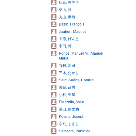
鮫島, 有美子
柴山, 洋
丸山, 泰雄
Bazin, François
Jaubert, Maurice
上原, げんと
宇田, 博
Ponce, Manuel M. (Manuel
María)
谷村, 新司
三木, たかし
Saint-Saëns, Camille
古賀, 政男
小林, 亜星
Piazzolla, Astor
浜口, 庫之助
Kosma, Joseph
さだ, まさし
Sarasate, Pablo de