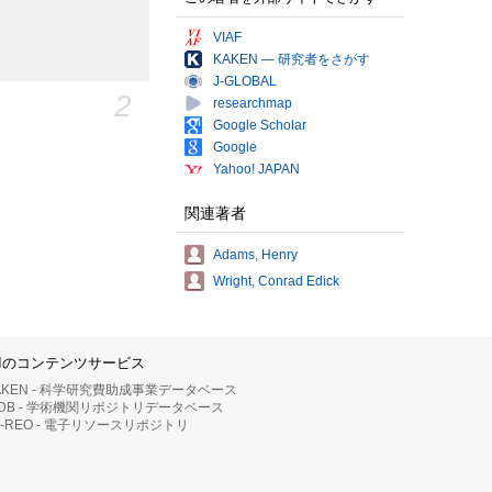
VIAF
KAKEN — 研究者をさがす
J-GLOBAL
2
researchmap
Google Scholar
Google
Yahoo! JAPAN
関連著者
Adams, Henry
Wright, Conrad Edick
IIのコンテンツサービス
AKEN - 科学研究費助成事業データベース
RDB - 学術機関リポジトリデータベース
II-REO - 電子リソースリポジトリ