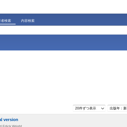
著者検索
内容検索
20件ずつ表示
出版年：新
l version
d Edick Wright