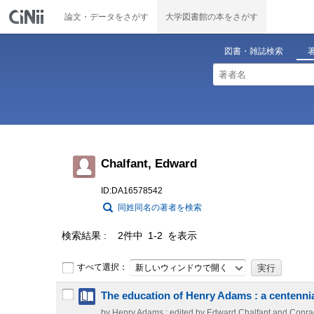
論文・データをさがす
大学図書館の本をさがす
図書・雑誌検索
Chalfant, Edward
ID:DA16578542
同姓同名の著者を検索
検索結果
2件中 1-2 を表示
すべて選択：
新しいウィンドウで開く
The education of Henry Adams : a centennia
by Henry Adams ; edited by Edward Chalfant and Conra