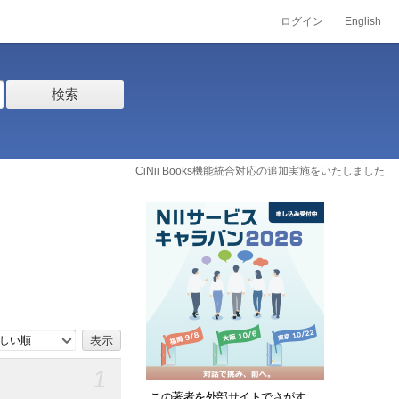
ログイン
English
検索
CiNii Books機能統合対応の追加実施をいたしました
しい順
1
この著者を外部サイトでさがす