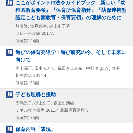
ここがポイント!3法令ガイドブック : 新しい『幼
稚園教育要領』『保育所保育指針』『幼保連携型
認定こども園教育・保育要領』の理解のために
無藤隆, 汐見稔幸, 砂上史子著
フレーベル館
2017.5
所蔵館124館
遊びの保育発達学 : 遊び研究の今、そして未来に
向けて
小山高正, 田中みどり, 福田きよみ編 ; 中野茂 [ほか] 共著
川島書店
2014.4
所蔵館136館
子ども理解と援助
高嶋景子, 砂上史子, 森上史朗編
ミネルヴァ書房
2011.4
最新保育講座 3
所蔵館175館
保育内容「表現」