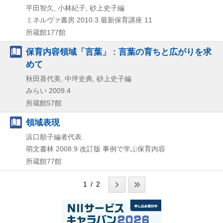
平田智久, 小林紀子, 砂上史子編
ミネルヴァ書房
2010.3
最新保育講座 11
所蔵館177館
保育内容領域「言葉」 : 言葉の育ちと広がりを求
めて
秋田喜代美, 中坪史典, 砂上史子編
みらい
2009.4
所蔵館57館
領域表現
浜口順子編者代表
萌文書林
2008.9
改訂版
事例で学ぶ保育内容
所蔵館77館
1 / 2