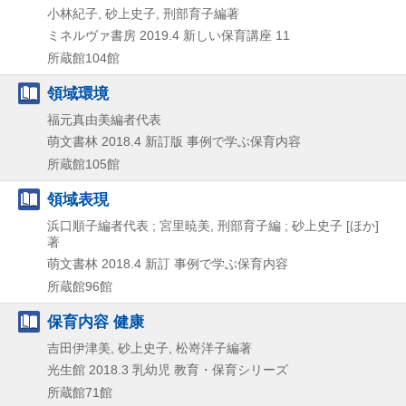
小林紀子, 砂上史子, 刑部育子編著
ミネルヴァ書房
2019.4
新しい保育講座 11
所蔵館104館
領域環境
福元真由美編者代表
萌文書林
2018.4
新訂版
事例で学ぶ保育内容
所蔵館105館
領域表現
浜口順子編者代表 ; 宮里暁美, 刑部育子編 ; 砂上史子 [ほか]
著
萌文書林
2018.4
新訂
事例で学ぶ保育内容
所蔵館96館
保育内容 健康
吉田伊津美, 砂上史子, 松嵜洋子編著
光生館
2018.3
乳幼児 教育・保育シリーズ
所蔵館71館