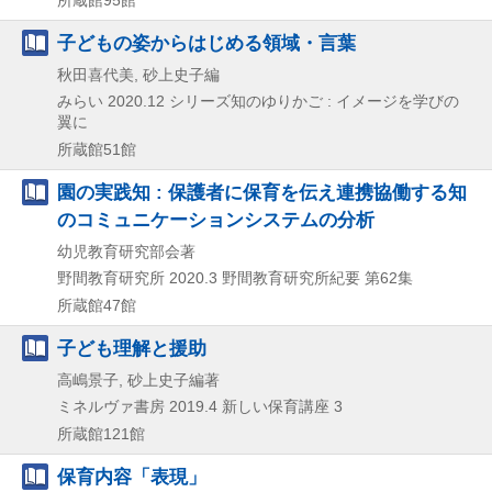
子どもの姿からはじめる領域・言葉
秋田喜代美, 砂上史子編
みらい
2020.12
シリーズ知のゆりかご : イメージを学びの
翼に
所蔵館51館
園の実践知 : 保護者に保育を伝え連携協働する知
のコミュニケーションシステムの分析
幼児教育研究部会著
野間教育研究所
2020.3
野間教育研究所紀要 第62集
所蔵館47館
子ども理解と援助
高嶋景子, 砂上史子編著
ミネルヴァ書房
2019.4
新しい保育講座 3
所蔵館121館
保育内容「表現」