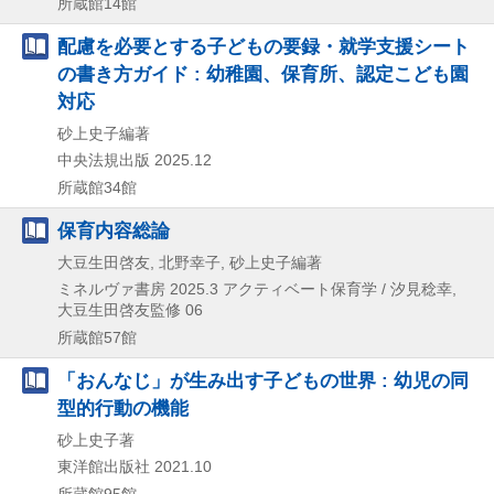
所蔵館14館
配慮を必要とする子どもの要録・就学支援シート
の書き方ガイド : 幼稚園、保育所、認定こども園
対応
砂上史子編著
中央法規出版
2025.12
所蔵館34館
保育内容総論
大豆生田啓友, 北野幸子, 砂上史子編著
ミネルヴァ書房
2025.3
アクティベート保育学 / 汐見稔幸,
大豆生田啓友監修 06
所蔵館57館
「おんなじ」が生み出す子どもの世界 : 幼児の同
型的行動の機能
砂上史子著
東洋館出版社
2021.10
所蔵館95館