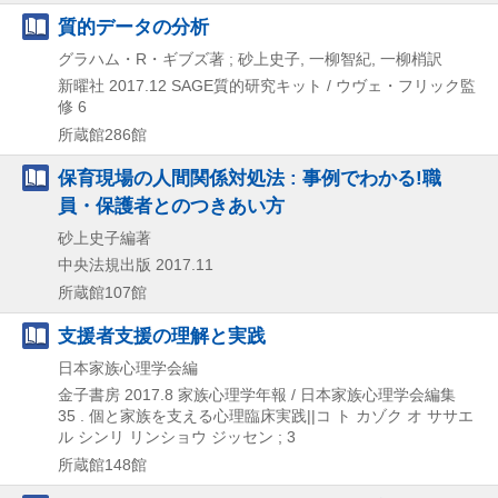
質的データの分析
グラハム・R・ギブズ著 ; 砂上史子, 一柳智紀, 一柳梢訳
新曜社
2017.12
SAGE質的研究キット / ウヴェ・フリック監
修 6
所蔵館286館
保育現場の人間関係対処法 : 事例でわかる!職
員・保護者とのつきあい方
砂上史子編著
中央法規出版
2017.11
所蔵館107館
支援者支援の理解と実践
日本家族心理学会編
金子書房
2017.8
家族心理学年報 / 日本家族心理学会編集
35 . 個と家族を支える心理臨床実践||コ ト カゾク オ ササエ
ル シンリ リンショウ ジッセン ; 3
所蔵館148館