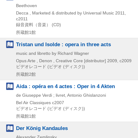
Beethoven
Decca , Marketed & distributed by Universal Music
2011,
c2011
録音資料（音楽） (CD)
所蔵館1館
Tristan und Isolde : opera in three acts
music and libretto by Richard Wagner
Opus Arte , Denon , Creative Core [distributor]
2009, c2009
ビデオレコード (ビデオ (ディスク))
所蔵館2館
Aida : opéra en 4 actes : Oper in 4 Akten
de Giuseppe Verdi ; livret, Antonio Ghislanzoni
Bel Air Classiques
c2007
ビデオレコード (ビデオ (ディスク))
所蔵館1館
Der König Kandaules
Alexander Zemlinsky