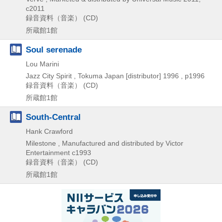
c2011
録音資料（音楽） (CD)
所蔵館1館
Soul serenade
Lou Marini
Jazz City Spirit , Tokuma Japan [distributor]
1996 , p1996
録音資料（音楽） (CD)
所蔵館1館
South-Central
Hank Crawford
Milestone , Manufactured and distributed by Victor
Entertainment
c1993
録音資料（音楽） (CD)
所蔵館1館