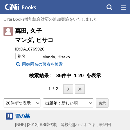
CiNii Books機能統合対応の追加実施をいたしました
萬田, 久子
マンダ, ヒサコ
ID:DA16769926
別名
Manda, Hisako
同姓同名の著者を検索
検索結果
36件中 1-20 を表示
1 / 2
20件ずつ表示
出版年：新しい順
雪の墓
[NHK]
[2012]
BS時代劇 . 薄桜記||ハクオウキ ; 最終回