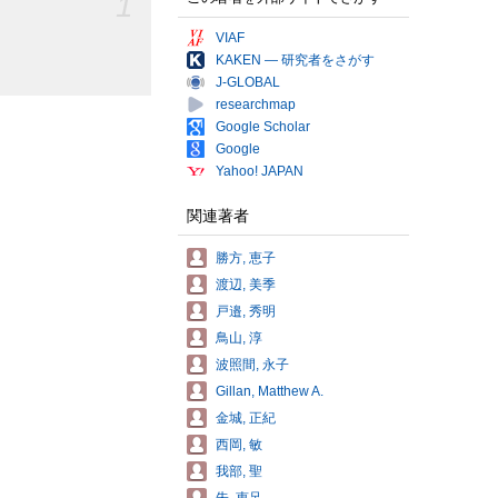
1
VIAF
KAKEN — 研究者をさがす
J-GLOBAL
researchmap
Google Scholar
Google
Yahoo! JAPAN
関連著者
勝方, 恵子
渡辺, 美季
戸邉, 秀明
鳥山, 淳
波照間, 永子
Gillan, Matthew A.
金城, 正紀
西岡, 敏
我部, 聖