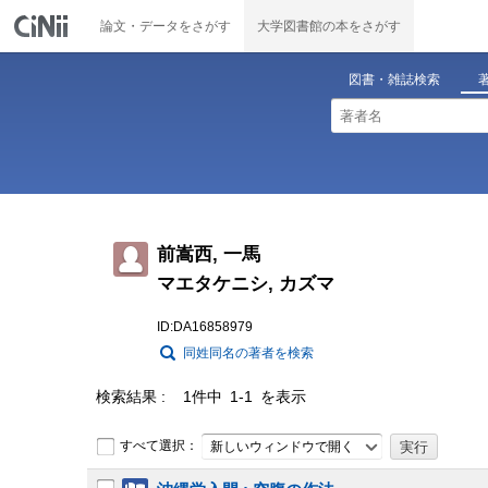
論文・データをさがす
大学図書館の本をさがす
図書・雑誌検索
前嵩西, 一馬
マエタケニシ, カズマ
ID:DA16858979
同姓同名の著者を検索
検索結果
1件中 1-1 を表示
すべて選択：
新しいウィンドウで開く