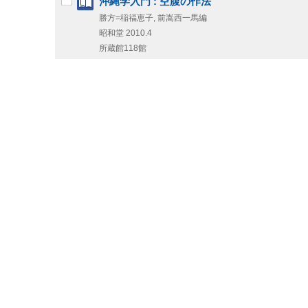
沖縄学入門 : 空腹の作法
勝方=稲福恵子, 前嵩西一馬編
昭和堂
2010.4
所蔵館118館