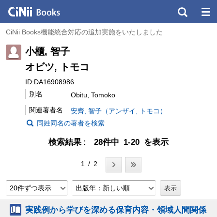
CiNii Books機能統合対応の追加実施をいたしました
小櫃, 智子
オビツ, トモコ
ID:DA16908986
別名
Obitu, Tomoko
関連著者名
安齊, 智子（アンザイ, トモコ）
同姓同名の著者を検索
検索結果
28件中 1-20 を表示
1 / 2
20件ずつ表示
出版年：新しい順
実践例から学びを深める保育内容・領域人間関係