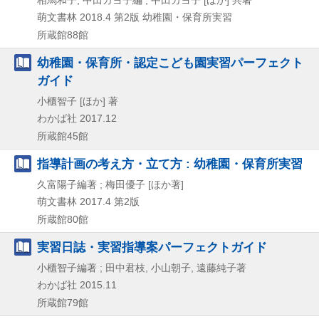
萌文書林
2018.4
第2版
幼稚園・保育所実習
所蔵館88館
幼稚園・保育所・認定こども園実習パーフェクト
ガイド
小櫃智子 [ほか] 著
わかば社
2017.12
所蔵館45館
指導計画の考え方・立て方 : 幼稚園・保育所実習
久富陽子編著 ; 梅田優子 [ほか著]
萌文書林
2017.4
第2版
所蔵館80館
実習日誌・実習指導案パーフェクトガイド
小櫃智子編著 ; 田中君枝, 小山朝子, 遠藤純子著
わかば社
2015.11
所蔵館79館