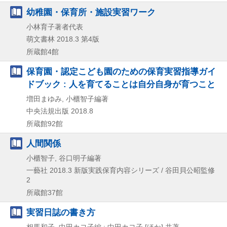
幼稚園・保育所・施設実習ワーク
小林育子著者代表
萌文書林
2018.3
第4版
所蔵館4館
保育園・認定こども園のための保育実習指導ガイ
ドブック : 人を育てることは自分自身が育つこと
増田まゆみ, 小櫃智子編著
中央法規出版
2018.8
所蔵館92館
人間関係
小櫃智子, 谷口明子編著
一藝社
2018.3
新版実践保育内容シリーズ / 谷田貝公昭監修
2
所蔵館37館
実習日誌の書き方
相馬和子, 中田カヨ子編 ; 中田カヨ子 [ほか] 共著