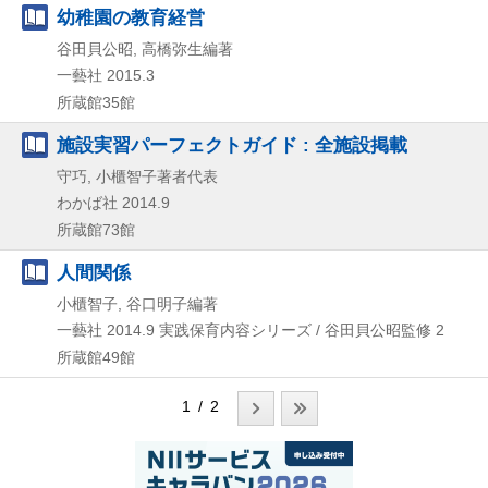
幼稚園の教育経営
谷田貝公昭, 高橋弥生編著
一藝社
2015.3
所蔵館35館
施設実習パーフェクトガイド : 全施設掲載
守巧, 小櫃智子著者代表
わかば社
2014.9
所蔵館73館
人間関係
小櫃智子, 谷口明子編著
一藝社
2014.9
実践保育内容シリーズ / 谷田貝公昭監修 2
所蔵館49館
1 / 2