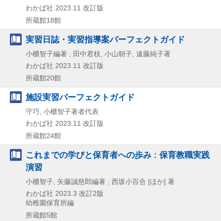
わかば社
2023.11
改訂版
所蔵館18館
実習日誌・実習指導案パーフェクトガイド
小櫃智子編著 ; 田中君枝, 小山朝子, 遠藤純子著
わかば社
2023.11
改訂版
所蔵館20館
施設実習パーフェクトガイド
守巧, 小櫃智子著者代表
わかば社
2023.11
改訂版
所蔵館24館
これまでの学びと保育者への歩み : 保育教職実践
演習
小櫃智子, 矢藤誠慈郎編著 ; 西坂小百合 [ほか] 著
わかば社
2023.3
改訂2版
幼稚園保育所編
所蔵館5館