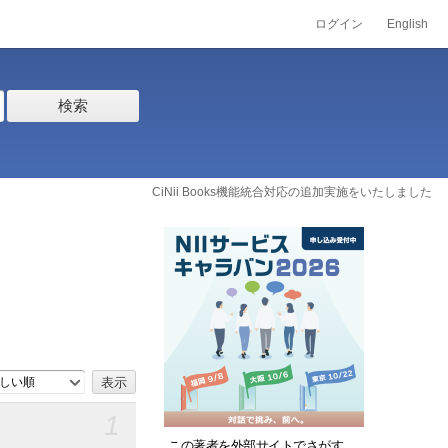
ログイン
English
検索
CiNii Books機能統合対応の追加実施をいたしました
しい順
1
この著者を外部サイトでさがす