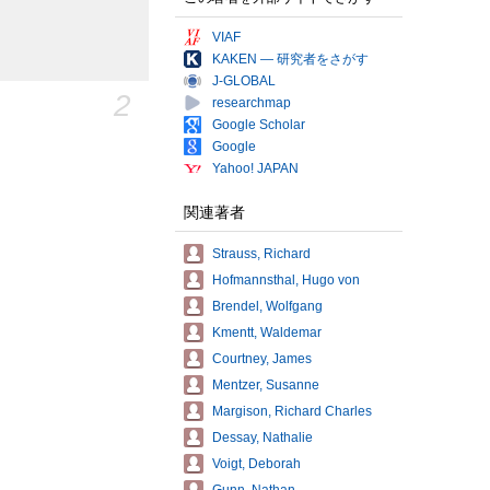
VIAF
KAKEN — 研究者をさがす
J-GLOBAL
2
researchmap
Google Scholar
Google
Yahoo! JAPAN
関連著者
Strauss, Richard
Hofmannsthal, Hugo von
Brendel, Wolfgang
Kmentt, Waldemar
Courtney, James
Mentzer, Susanne
Margison, Richard Charles
Dessay, Nathalie
Voigt, Deborah