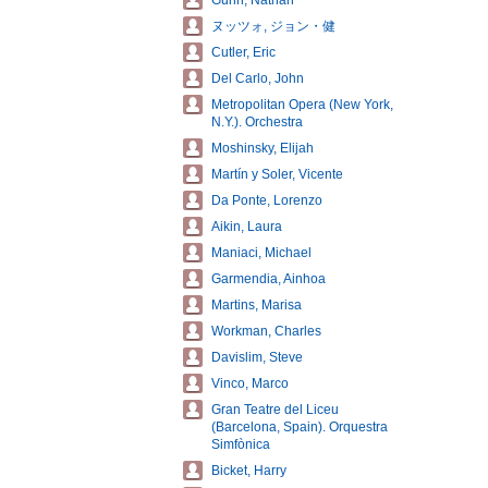
Gunn, Nathan
ヌッツォ, ジョン・健
Cutler, Eric
Del Carlo, John
Metropolitan Opera (New York,
N.Y.). Orchestra
Moshinsky, Elijah
Martín y Soler, Vicente
Da Ponte, Lorenzo
Aikin, Laura
Maniaci, Michael
Garmendia, Ainhoa
Martins, Marisa
Workman, Charles
Davislim, Steve
Vinco, Marco
Gran Teatre del Liceu
(Barcelona, Spain). Orquestra
Simfònica
Bicket, Harry