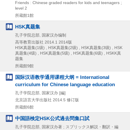
Friends : Chinese graded readers for kids and teenagers ;
level 2
所蔵館1館
HSK真题集
孔子学院总部, 国家汉办编制
高等教育出版社
2014.1
2014版
HSK真题集(1级) , HSK真题集(2级) , HSK真题集(3级) , HSK
真题集(4级) , HSK真题集(5级) , HSK真题集(6级) , HSKK真
题集
所蔵館9館
国际汉语教学通用课程大纲 = International
curriculum for Chinese language education
孔子学院总部, 国家汉办 [編]
北京語言大学出版社
2014.5
修订版
所蔵館6館
中国語検定HSK公式過去問集口試
孔子学院总部, 国家汉办著 ; スプリックス解説・翻訳・編