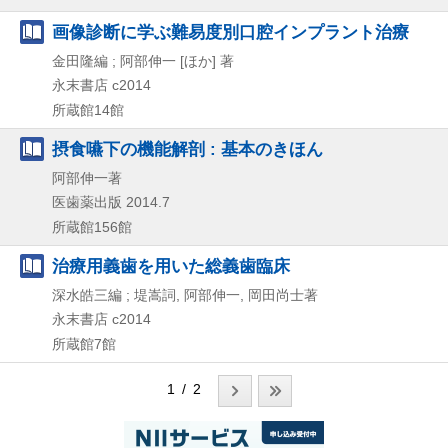
画像診断に学ぶ難易度別口腔インプラント治療
金田隆編 ; 阿部伸一 [ほか] 著
永末書店
c2014
所蔵館14館
摂食嚥下の機能解剖 : 基本のきほん
阿部伸一著
医歯薬出版
2014.7
所蔵館156館
治療用義歯を用いた総義歯臨床
深水皓三編 ; 堤嵩詞, 阿部伸一, 岡田尚士著
永末書店
c2014
所蔵館7館
1 / 2