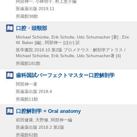
阿部伸一, 小林明子, 村上恵子編
医歯薬出版
2019.11
所蔵館38館
口腔・頭頸部
Michael Schünke, Erik Schulte, Udo Schumacher [著] ; Eric
W. Baker [編] ; 阿部伸一 [ほか] 訳
医学書院
2018.10
第2版
プロメテウス : 解剖学アトラス /
Michael Schünke,
Erik Schulte,
Udo Schumacher著 [4]
所蔵館181館
歯科国試パーフェクトマスター口腔解剖学
阿部伸一著
医歯薬出版
2018.4
所蔵館11館
口腔解剖学 = Oral anatomy
前田健康, 天野修, 阿部伸一編
医歯薬出版
2018.2
第2版
所蔵館62館