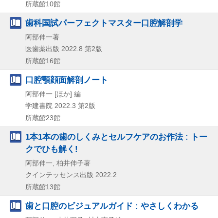
所蔵館10館
歯科国試パーフェクトマスター口腔解剖学
阿部伸一著
医歯薬出版
2022.8
第2版
所蔵館16館
口腔顎顔面解剖ノート
阿部伸一 [ほか] 編
学建書院
2022.3
第2版
所蔵館23館
1本1本の歯のしくみとセルフケアのお作法 : トー
クでひも解く!
阿部伸一, 柏井伸子著
クインテッセンス出版
2022.2
所蔵館13館
歯と口腔のビジュアルガイド : やさしくわかる