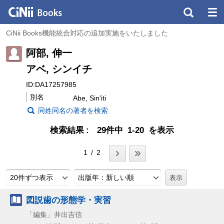
CiNii Books機能統合対応の追加実施をいたしました
阿部, 伸一
アベ, シンイチ
ID:DA17257985
別名
Abe, Sin'iti
同姓同名の著者を検索
検索結果
29件中 1-20 を表示
1 / 2
20件ずつ表示
出版年：新しい順
図説歯の形態学・実習
「編集」井出吉信