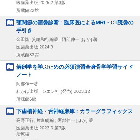
医歯薬出版
2025.2
第3版
所蔵館22館
顎関節の画像診断 : 臨床医によるMRI・CT読像の
手引き
金田隆, 箕輪和行編著 ; 阿部伸一 [ほか] 著
医歯薬出版
2024.9
所蔵館33館
解剖学を学ぶための必須演習全身骨学学習サイド
ノート
阿部伸一著
わかば出版 , シエン社 (発売)
2023.12
所蔵館6館
下歯槽神経・舌神経麻痺 : カラーグラフィックス
高野正行, 片倉朗編 ; 阿部伸一 [ほか] 著
医歯薬出版
2023.6
第3版
治療編