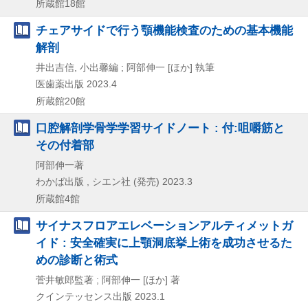
所蔵館18館
チェアサイドで行う顎機能検査のための基本機能
解剖
井出吉信, 小出馨編 ; 阿部伸一 [ほか] 執筆
医歯薬出版
2023.4
所蔵館20館
口腔解剖学骨学学習サイドノート : 付:咀嚼筋と
その付着部
阿部伸一著
わかば出版 , シエン社 (発売)
2023.3
所蔵館4館
サイナスフロアエレベーションアルティメットガ
イド : 安全確実に上顎洞底挙上術を成功させるた
めの診断と術式
菅井敏郎監著 ; 阿部伸一 [ほか] 著
クインテッセンス出版
2023.1