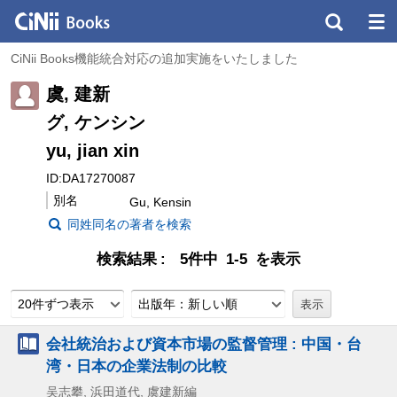
CiNii Books機能統合対応の追加実施をいたしました
虞, 建新
グ, ケンシン
yu, jian xin
ID:DA17270087
別名
Gu, Kensin
同姓同名の著者を検索
検索結果
5件中 1-5 を表示
20件ずつ表示
出版年：新しい順
会社統治および資本市場の監督管理 : 中国・台
湾・日本の企業法制の比較
吴志攀, 浜田道代, 虞建新編