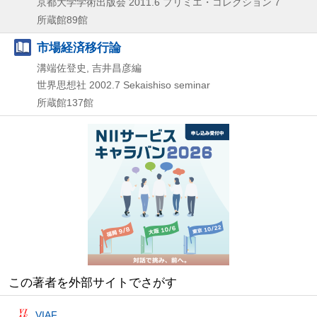
京都大学学術出版会
2011.6
プリミエ・コレクション 7
所蔵館89館
市場経済移行論
溝端佐登史, 吉井昌彦編
世界思想社
2002.7
Sekaishiso seminar
所蔵館137館
この著者を外部サイトでさがす
VIAF