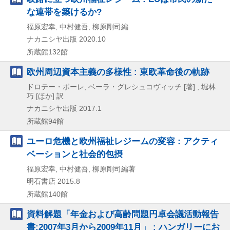
な連帯を築けるか?
福原宏幸, 中村健吾, 柳原剛司編
ナカニシヤ出版
2020.10
所蔵館132館
欧州周辺資本主義の多様性 : 東欧革命後の軌跡
ドロテー・ボーレ, ベーラ・グレシュコヴィッチ [著] ; 堀林
巧 [ほか] 訳
ナカニシヤ出版
2017.1
所蔵館94館
ユーロ危機と欧州福祉レジームの変容 : アクティ
ベーションと社会的包摂
福原宏幸, 中村健吾, 柳原剛司編著
明石書店
2015.8
所蔵館140館
資料解題「年金および高齢問題円卓会議活動報告
書:2007年3月から2009年11月」 : ハンガリーにお