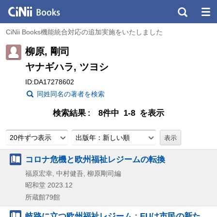
CiNii Books機能統合対応の追加実施をいたしました
柳原, 剛司
ヤナギハラ, ツヨシ
ID:DA17278602
同姓同名の著者を検索
検索結果
8件中 1-8 を表示
20件ずつ表示
出版年：新しい順
コロナ危機と欧州福祉レジームの転換
福原宏幸, 中村健吾, 柳原剛司編
昭和堂
2023.12
所蔵館79館
岐路に立つ欧州福祉レジーム : EUは市民の新た