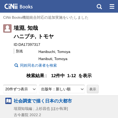
CiNii Books機能統合対応の追加実施をいたしました
埴淵, 知哉
ハニブチ, トモヤ
ID:DA17397317
別名
Hanibuchi, Tomoya
Hanibuti, Tomoya
同姓同名の著者を検索
検索結果
12件中 1-12 を表示
20件ずつ表示
出版年：新しい順
社会調査で描く日本の大都市
埴淵知哉編 ; 上杉昌也 [ほか執筆]
古今書院
2022.2