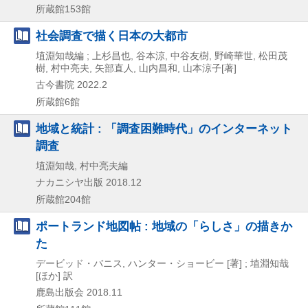
所蔵館153館
社会調査で描く日本の大都市
埴淵知哉編 ; 上杉昌也, 谷本涼, 中谷友樹, 野崎華世, 松田茂
樹, 村中亮夫, 矢部直人, 山内昌和, 山本涼子[著]
古今書院
2022.2
所蔵館6館
地域と統計 : 「調査困難時代」のインターネット
調査
埴淵知哉, 村中亮夫編
ナカニシヤ出版
2018.12
所蔵館204館
ポートランド地図帖 : 地域の「らしさ」の描きか
た
デービッド・バニス, ハンター・ショービー [著] ; 埴淵知哉
[ほか] 訳
鹿島出版会
2018.11