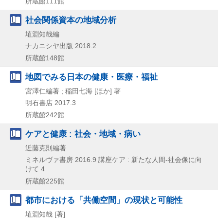
所蔵館111館
社会関係資本の地域分析
埴淵知哉編
ナカニシヤ出版
2018.2
所蔵館148館
地図でみる日本の健康・医療・福祉
宮澤仁編著 ; 稲田七海 [ほか] 著
明石書店
2017.3
所蔵館242館
ケアと健康 : 社会・地域・病い
近藤克則編著
ミネルヴァ書房
2016.9
講座ケア : 新たな人間-社会像に向
けて 4
所蔵館225館
都市における「共働空間」の現状と可能性
埴淵知哉 [著]