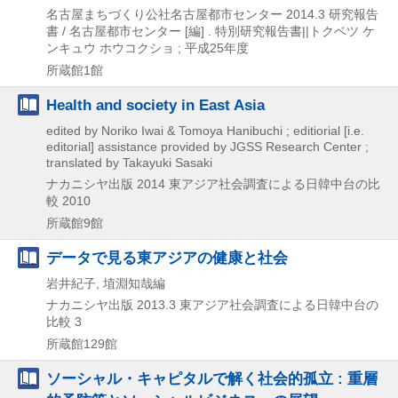
名古屋まちづくり公社名古屋都市センター
2014.3
研究報告
書 / 名古屋都市センター [編] . 特別研究報告書||トクベツ ケ
ンキュウ ホウコクショ ; 平成25年度
所蔵館1館
Health and society in East Asia
edited by Noriko Iwai & Tomoya Hanibuchi ; editiorial [i.e.
editorial] assistance provided by JGSS Research Center ;
translated by Takayuki Sasaki
ナカニシヤ出版
2014
東アジア社会調査による日韓中台の比
較 2010
所蔵館9館
データで見る東アジアの健康と社会
岩井紀子, 埴淵知哉編
ナカニシヤ出版
2013.3
東アジア社会調査による日韓中台の
比較 3
所蔵館129館
ソーシャル・キャピタルで解く社会的孤立 : 重層