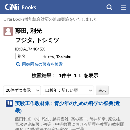
CiNii Books機能統合対応の追加実施をいたしました
藤田, 利光
フジタ, トシミツ
ID:DA1744045X
別名
Huzita, Tosimitu
同姓同名の著者を検索
検索結果
1件中 1-1 を表示
20件ずつ表示
出版年：新しい順
実験工作教材集 : 青少年のための科学の祭典(近
畿)
藤田利光, 小川雅史, 越桐國雄, 高杉英一, 筒井和幸, 原俊雄,
宮永健史編著 ; 初等・中等教育における新理科教育の教材開
発および指導法の研究研究グループ著