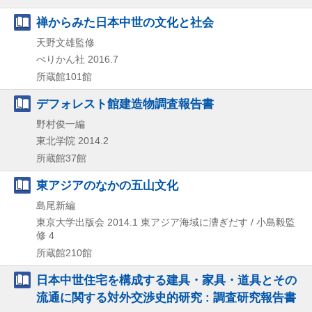
禅からみた日本中世の文化と社会
天野文雄監修
ぺりかん社
2016.7
所蔵館101館
デフォレスト館建造物調査報告書
野村俊一編
東北学院
2014.2
所蔵館37館
東アジアのなかの五山文化
島尾新編
東京大学出版会
2014.1
東アジア海域に漕ぎだす / 小島毅監
修 4
所蔵館210館
日本中世住宅を構成する建具・家具・道具とその
流通に関する対外交渉史的研究 : 調査研究報告書