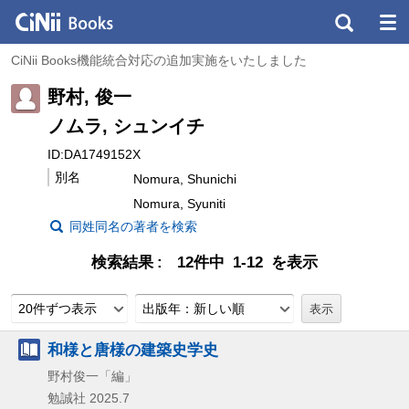
CiNii Books機能統合対応の追加実施をいたしました
野村, 俊一
ノムラ, シュンイチ
ID:DA1749152X
別名
Nomura, Shunichi
Nomura, Syuniti
同姓同名の著者を検索
検索結果
12件中 1-12 を表示
20件ずつ表示
出版年：新しい順
和様と唐様の建築史学史
野村俊一「編」
勉誠社
2025.7