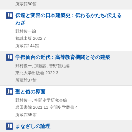
所蔵館80館
伝達と変容の日本建築史 : 伝わるかたち/伝える
わざ
野村俊一編
勉誠出版
2022.7
所蔵館144館
学都仙台の近代 : 高等教育機関とその建築
野村俊一, 加藤諭, 菅野智則編
東北大学出版会
2022.3
所蔵館37館
聖と俗の界面
野村俊一, 空間史学研究会編
岩田書院
2021.11
空間史学叢書 4
所蔵館55館
まなざしの論理