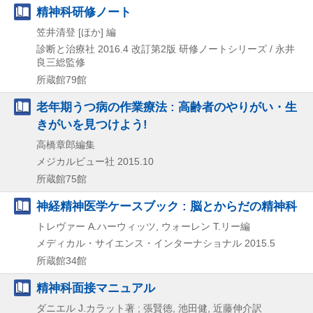
精神科研修ノート
笠井清登 [ほか] 編
診断と治療社
2016.4
改訂第2版
研修ノートシリーズ / 永井
良三総監修
所蔵館79館
老年期うつ病の作業療法 : 高齢者のやりがい・生
きがいを見つけよう!
高橋章郎編集
メジカルビュー社
2015.10
所蔵館75館
神経精神医学ケースブック : 脳とからだの精神科
トレヴァー A.ハーウィッツ, ウォーレン T.リー編
メディカル・サイエンス・インターナショナル
2015.5
所蔵館34館
精神科面接マニュアル
ダニエル J.カラット著 ; 張賢徳, 池田健, 近藤伸介訳