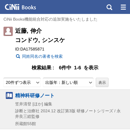
CiNii Books機能統合対応の追加実施をいたしました
近藤, 伸介
コンドウ, シンスケ
ID:DA17585871
同姓同名の著者を検索
検索結果
6件中 1-6 を表示
20件ずつ表示
出版年：新しい順
精神科研修ノート
笠井清登 [ほか] 編集
診断と治療社
2024.12
改訂第3版
研修ノートシリーズ / 永
井良三総監修
所蔵館55館