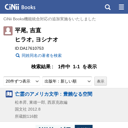
CiNii Books機能統合対応の追加実施をいたしました
平尾, 吉直
ヒラオ, ヨシナオ
ID:DA17610753
同姓同名の著者を検索
検索結果
1件中 1-1 を表示
20件ずつ表示
出版年：新しい順
亡霊のアメリカ文学 : 豊饒なる空間
松本昇, 東雄一郎, 西原克政編
国文社
2012.8
所蔵館116館