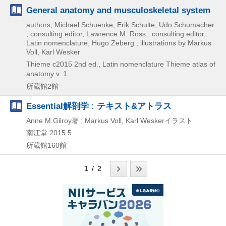
General anatomy and musculoskeletal system
authors, Michael Schuenke, Erik Schulte, Udo Schumacher
; consulting editor, Lawrence M. Ross ; consulting editor,
Latin nomenclature, Hugo Zeberg ; illustrations by Markus
Voll, Karl Wesker
Thieme
c2015
2nd ed., Latin nomenclature
Thieme atlas of
anatomy v. 1
所蔵館2館
Essential解剖学 : テキスト&アトラス
Anne M.Gilroy著 ; Markus Voll, Karl Weskerイラスト
南江堂
2015.5
所蔵館160館
1 / 2