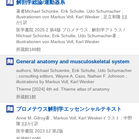
解剖学総論/運動器系
著者Michael Schünke, Erik Schulte, Udo Schumacher ;
illustrationen von Markus Voll, Karl Wesker ; 足立和隆 [ほ
か] 訳
医学書院
2025.2
第4版
プロメテウス : 解剖学アトラス /
Michael Schünke,
Erik Schulte,
Udo Schumacher著 ;
illustrationen von Markus Voll,
Karl Wesker
所蔵館188館
General anatomy and musculoskeletal system
authors, Michael Schuenke, Erik Schulte, Udo Schumacher
; consulting editors, Wayne A. Cass, Nathan F. Johnson ;
illustrations by Markus Voll, Karl Wesker
Thieme
[2024]
4th ed.
Thieme atlas of anatomy
所蔵館1館
プロメテウス解剖学エッセンシャルテキスト
Anne M. Gilroy著 ; Markus Voll, Karl Weskerイラスト ; 中野
隆 [ほか] 訳
医学書院
2023.12
第2版
所蔵館140館