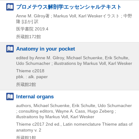
プロメテウス解剖学エッセンシャルテキスト
Anne M. Gilroy著 ; Markus Voll, Karl Weskerイラスト ; 中野
隆 [ほか] 訳
医学書院
2019.4
所蔵館172館
Anatomy in your pocket
edited by Anne M. Gilroy, Michael Schuenke, Erik Schulte,
Udo Schumacher ; illustrations by Markus Voll, Karl Wesker
Thieme
c2018
pbk. : alk. paper
所蔵館2館
Internal organs
authors, Michael Schuenke, Erik Schulte, Udo Schumacher
; consulting editors, Wayne A. Cass, Hugo Zeberg ;
illustraitons by Markus Voll, Karl Wesker
Thieme
c2017
2nd ed., Latin nomenclature
Thieme atlas of
anatomy v. 2
所蔵館1館