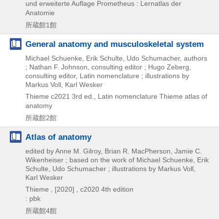
und erweiterte Auflage
Prometheus : Lernatlas der
Anatomie
所蔵館1館
General anatomy and musculoskeletal system
Michael Schuenke, Erik Schulte, Udo Schumacher, authors
; Nathan F. Johnson, consulting editor ; Hugo Zeberg,
consulting editor, Latin nomenclature ; illustrations by
Markus Voll, Karl Wesker
Thieme
c2021
3rd ed., Latin nomenclature
Thieme atlas of
anatomy
所蔵館2館
Atlas of anatomy
edited by Anne M. Gilroy, Brian R. MacPherson, Jamie C.
Wikenheiser ; based on the work of Michael Schuenke, Erik
Schulte, Udo Schumacher ; illustrations by Markus Voll,
Karl Wesker
Thieme ,
[2020] , c2020
4th edition
: pbk
所蔵館4館