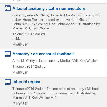
Atlas of anatomy : Latin nomenclature
edited by Anne M. Gilroy, Brian R. MacPherson ; consulting
editor, Hugo Zeberg ; based on the work of Michael
Schuenke, Erik Schulte, Udo Schumacher ; illustrations by
Markus Voll, Karl Wesker
Thieme
c2017
3rd ed
: hbk
所蔵館3館
Anatomy : an essential textbook
Anne M. Gilroy ; illustrations by Markus Voll, Karl Wesker
Thieme
c2017
2nd ed
所蔵館8館
Internal organs
Thieme
c2016
2nd ed
Thieme atlas of anatomy / Michael
Schünke,
Erik Schulte,
Udo Schumacher ; illustrated by
Markus Voll,
Karl Wesker v. 2
所蔵館3館