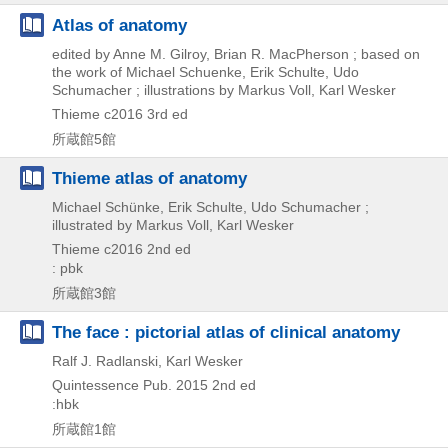
Atlas of anatomy
edited by Anne M. Gilroy, Brian R. MacPherson ; based on
the work of Michael Schuenke, Erik Schulte, Udo
Schumacher ; illustrations by Markus Voll, Karl Wesker
Thieme
c2016
3rd ed
所蔵館5館
Thieme atlas of anatomy
Michael Schünke, Erik Schulte, Udo Schumacher ;
illustrated by Markus Voll, Karl Wesker
Thieme
c2016
2nd ed
: pbk
所蔵館3館
The face : pictorial atlas of clinical anatomy
Ralf J. Radlanski, Karl Wesker
Quintessence Pub.
2015
2nd ed
:hbk
所蔵館1館